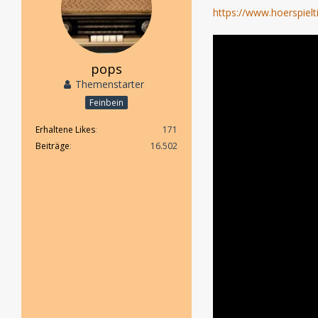
https://www.hoerspiel
pops
Themenstarter
Feinbein
Erhaltene Likes
171
Beiträge
16.502