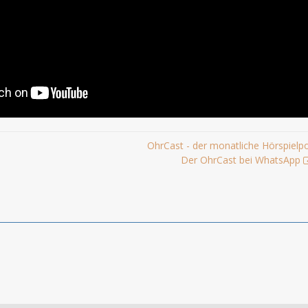
OhrCast - der monatliche Hörspielp
Der OhrCast bei WhatsApp