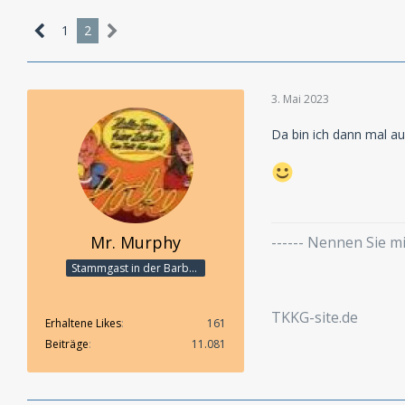
1
2
3. Mai 2023
Da bin ich dann mal au
Mr. Murphy
------ Nennen Sie 
Stammgast in der Barbarabar
TKKG-site.de
Erhaltene Likes
161
Beiträge
11.081