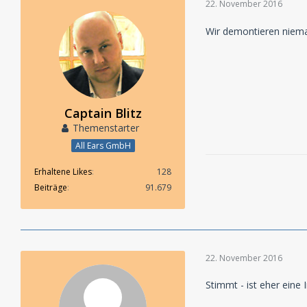
22. November 2016
Wir demontieren niem
Captain Blitz
Themenstarter
All Ears GmbH
Erhaltene Likes
128
Beiträge
91.679
22. November 2016
Stimmt - ist eher ein