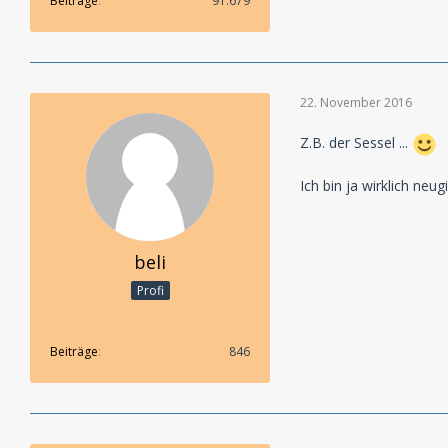
Beiträge
91.679
22. November 2016
Z.B. der Sessel ...
Ich bin ja wirklich ne
beli
Profi
Beiträge
846