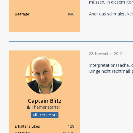
müssen, in diesem Kon
Aber das schmälert kei
Beiträge
846
22. November 2016
Interpretationssache, 
Dinge nicht rechtmäßig
Captain Blitz
Themenstarter
All Ears GmbH
Erhaltene Likes
128