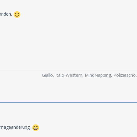
anden.
Giallo, Italo-Western, MindNapping, Poliziesch
e Imageänderung.