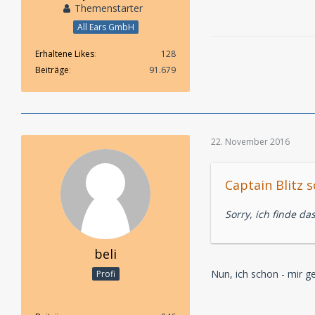
Themenstarter
All Ears GmbH
Erhaltene Likes
128
Beiträge
91.679
22. November 2016
Captain Blitz s
Sorry, ich finde das
beli
Nun, ich schon - mir g
Profi