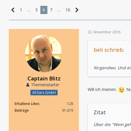
1
…
5
6
7
…
10
22. November 2016
beli schrieb:
Nirgendwo. Und ein 
Captain Blitz
Themenstarter
Will ich meinen.
Nur
All Ears GmbH
Erhaltene Likes
128
Beiträge
91.679
Zitat
Über die "Wem gehö