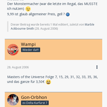
Der Monstermacher (war die letzte im Regal, das MUSSTE
ich nutzen)
9,99 ist glaub allgemeiner Preis, gell ?
Dieser Beitrag wurde bereits 1 Mal editiert, zuletzt von
Marble
Ackbourne-Smith
(
28. August 2006
)
Wampi
Wieder da!!!
28. August 2006
Masters of the Universe Folge 7, 15, 29, 31, 32, 33, 35, 36,
und das ganze für 3,50€
Gon-Orbhon
ex Delta Kurfürst 7