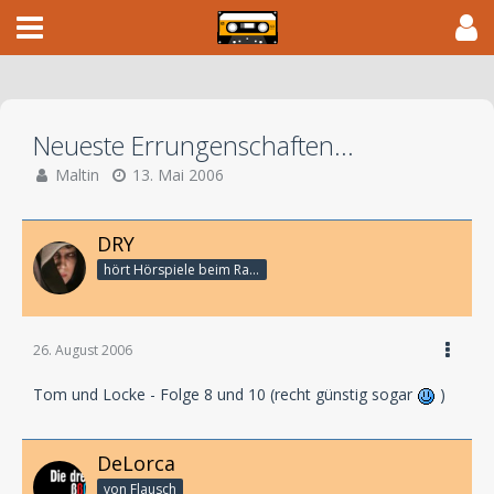
Neueste Errungenschaften...
Maltin
13. Mai 2006
DRY
hört Hörspiele beim Rasenmähen
26. August 2006
Tom und Locke - Folge 8 und 10 (recht günstig sogar
)
DeLorca
von Flausch