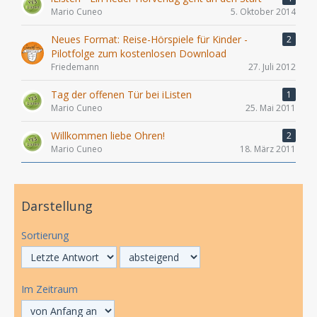
Mario Cuneo
5. Oktober 2014
Neues Format: Reise-Hörspiele für Kinder -
2
Pilotfolge zum kostenlosen Download
Friedemann
27. Juli 2012
Tag der offenen Tür bei iListen
1
Mario Cuneo
25. Mai 2011
Willkommen liebe Ohren!
2
Mario Cuneo
18. März 2011
Darstellung
Sortierung
Im Zeitraum