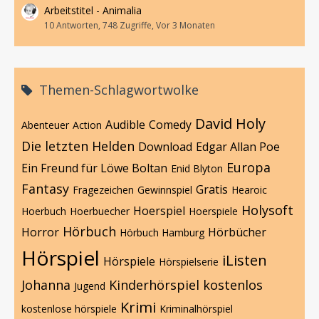
Arbeitstitel - Animalia
10 Antworten, 748 Zugriffe, Vor 3 Monaten
Themen-Schlagwortwolke
David Holy
Audible
Comedy
Abenteuer
Action
Die letzten Helden
Download
Edgar Allan Poe
Europa
Ein Freund für Löwe Boltan
Enid Blyton
Fantasy
Gratis
Fragezeichen
Gewinnspiel
Hearoic
Holysoft
Hoerspiel
Hoerbuch
Hoerbuecher
Hoerspiele
Hörbuch
Horror
Hörbücher
Hörbuch Hamburg
Hörspiel
iListen
Hörspiele
Hörspielserie
Johanna
Kinderhörspiel
kostenlos
Jugend
Krimi
kostenlose hörspiele
Kriminalhörspiel