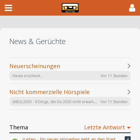
News & Gerüchte
Neuerscheinungen
Vor 11 Stunden
Heute erscheint...
Nicht kommerzielle Hörspiele
(NEU) 2035 - 9 Dinge, die Du 2035 nicht erwartet hättest - #6 wird Dich umhauen (Arne Salasse, Léon Haase) hr 2022
Vor 11 Stunden
Thema
Letzte Antwort
iListen - Ein neuer Hörverlag geht an den Start
4