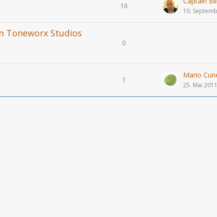
Captain Bli
16
10. Septemb
en Toneworx Studios
0
Mario Cun
1
25. Mai 201