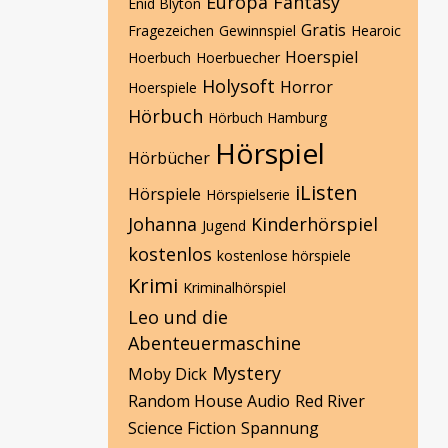
Europa
Fantasy
Enid Blyton
Gratis
Fragezeichen
Gewinnspiel
Hearoic
Hoerspiel
Hoerbuch
Hoerbuecher
Holysoft
Horror
Hoerspiele
Hörbuch
Hörbuch Hamburg
Hörspiel
Hörbücher
iListen
Hörspiele
Hörspielserie
Johanna
Kinderhörspiel
Jugend
kostenlos
kostenlose hörspiele
Krimi
Kriminalhörspiel
Leo und die
Abenteuermaschine
Mystery
Moby Dick
Random House Audio
Red River
Science Fiction
Spannung