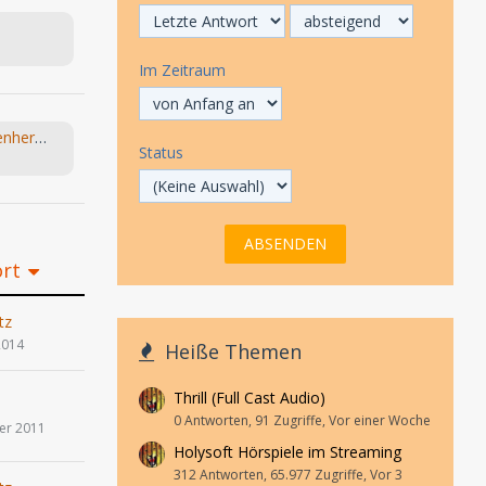
Im Zeitraum
(NEU) Die Bagage / Vati / Löwenherz (Monika Helfer) hr 2024
Status
ort
tz
2014
Heiße Themen
Thrill (Full Cast Audio)
0 Antworten, 91 Zugriffe, Vor einer Woche
er 2011
Holysoft Hörspiele im Streaming
312 Antworten, 65.977 Zugriffe, Vor 3