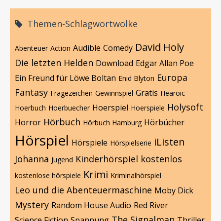
Themen-Schlagwortwolke
David Holy
Audible
Comedy
Abenteuer
Action
Die letzten Helden
Download
Edgar Allan Poe
Europa
Ein Freund für Löwe Boltan
Enid Blyton
Fantasy
Gratis
Fragezeichen
Gewinnspiel
Hearoic
Holysoft
Hoerspiel
Hoerbuch
Hoerbuecher
Hoerspiele
Hörbuch
Horror
Hörbücher
Hörbuch Hamburg
Hörspiel
iListen
Hörspiele
Hörspielserie
Johanna
Kinderhörspiel
kostenlos
Jugend
Krimi
kostenlose hörspiele
Kriminalhörspiel
Leo und die Abenteuermaschine
Moby Dick
Mystery
Random House Audio
Red River
The Signalman
Science Fiction
Spannung
Thriller