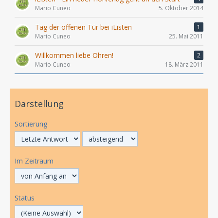
Mario Cuneo
5. Oktober 2014
Tag der offenen Tür bei iListen
1
Mario Cuneo
25. Mai 2011
Willkommen liebe Ohren!
2
Mario Cuneo
18. März 2011
Darstellung
Sortierung
Im Zeitraum
Status