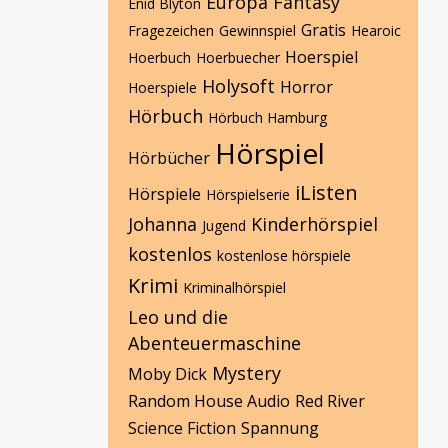
Europa
Fantasy
Enid Blyton
Gratis
Fragezeichen
Gewinnspiel
Hearoic
Hoerspiel
Hoerbuch
Hoerbuecher
Holysoft
Horror
Hoerspiele
Hörbuch
Hörbuch Hamburg
Hörspiel
Hörbücher
iListen
Hörspiele
Hörspielserie
Johanna
Kinderhörspiel
Jugend
kostenlos
kostenlose hörspiele
Krimi
Kriminalhörspiel
Leo und die
Abenteuermaschine
Mystery
Moby Dick
Random House Audio
Red River
Science Fiction
Spannung