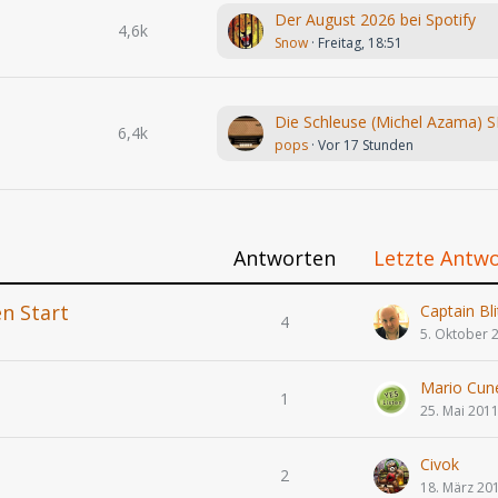
Der August 2026 bei Spotify
4,6k
Snow
Freitag, 18:51
Die Schleuse (Michel Azama) 
6,4k
pops
Vor 17 Stunden
Antworten
Letzte Antw
en Start
Captain Bli
4
5. Oktober 
Mario Cun
1
25. Mai 201
Civok
2
18. März 20