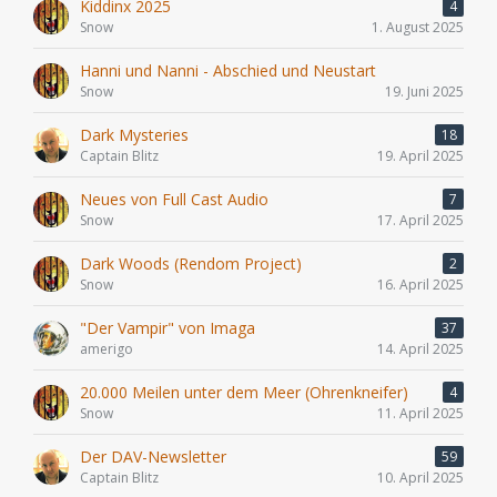
Kiddinx 2025
4
Snow
1. August 2025
Hanni und Nanni - Abschied und Neustart
Snow
19. Juni 2025
Dark Mysteries
18
Captain Blitz
19. April 2025
Neues von Full Cast Audio
7
Snow
17. April 2025
Dark Woods (Rendom Project)
2
Snow
16. April 2025
"Der Vampir" von Imaga
37
amerigo
14. April 2025
20.000 Meilen unter dem Meer (Ohrenkneifer)
4
Snow
11. April 2025
Der DAV-Newsletter
59
Captain Blitz
10. April 2025