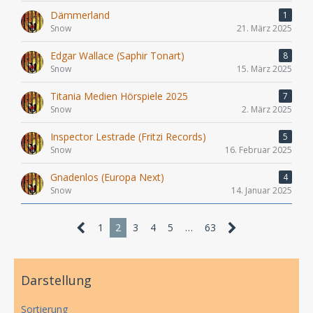
Dämmerland
1
Snow
21. März 2025
Edgar Wallace (Saphir Tonart)
8
Snow
15. März 2025
Titania Medien Hörspiele 2025
7
Snow
2. März 2025
Inspector Lestrade (Fritzi Records)
5
Snow
16. Februar 2025
Gnadenlos (Europa Next)
4
Snow
14. Januar 2025
1
2
3
4
5
…
63
Darstellung
Sortierung