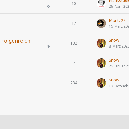
KlausStudi
10
26. April 20
Moritz22
17
16. März 20
 Folgenreich
Snow
182
8. März 202
Snow
7
26. Januar 2
Snow
234
19. Dezemb