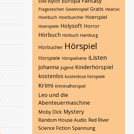
Europa
Fantasy
Enid Blyton
Gratis
Fragezeichen
Gewinnspiel
Hearoic
Hoerspiel
Hoerbuch
Hoerbuecher
Holysoft
Horror
Hoerspiele
Hörbuch
Hörbuch Hamburg
Hörspiel
Hörbücher
iListen
Hörspiele
Hörspielserie
Johanna
Kinderhörspiel
Jugend
kostenlos
kostenlose hörspiele
6
Krimi
Kriminalhörspiel
Leo und die
6
Abenteuermaschine
Mystery
Moby Dick
Random House Audio
Red River
6
Science Fiction
Spannung