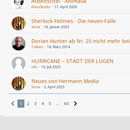
Arbeitstitel - Animalia
KlausStudio
17. April 2026
Sherlock Holmes - Die neuen Fälle
Snow
18. Januar 2023
Dorian Hunter ab Nr. 25 nicht mehr bei
Tolkien
18. März 2014
HURRICANE – STADT DER LÜGEN
ello
10. Juli 2022
Neues von Hermann Media
Snow
2. April 2023
1
2
3
4
5
…
63