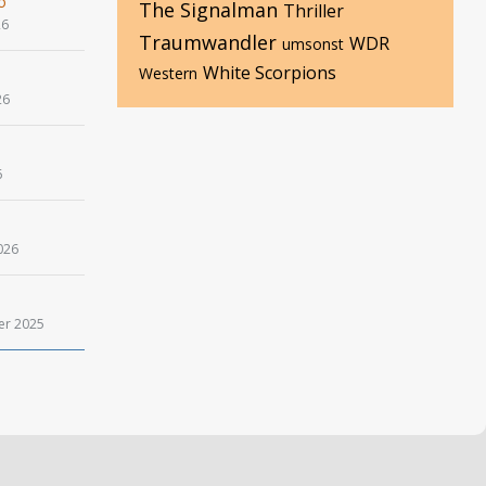
o
The Signalman
Thriller
26
Traumwandler
WDR
umsonst
White Scorpions
Western
26
6
026
er 2025