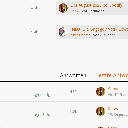
Der August 2026 bei Spotify
4,6k
Snow
Vor 6 Stunden
6,4k
simagatama
Vor 7 Stunden
Antworten
Letzte Antw
Snow
420
+1
Vor 12 Stun
Snow
1,2k
+3
10. August 