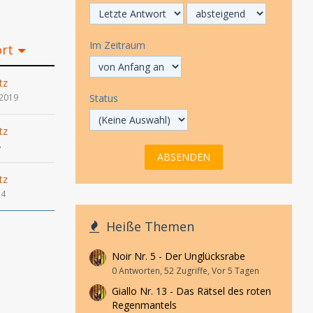
Im Zeitraum
ort
tz
 2019
Status
tz
8
tz
14
Heiße Themen
Noir Nr. 5 - Der Unglücksrabe
0 Antworten, 52 Zugriffe, Vor 5 Tagen
Giallo Nr. 13 - Das Rätsel des roten
Regenmantels