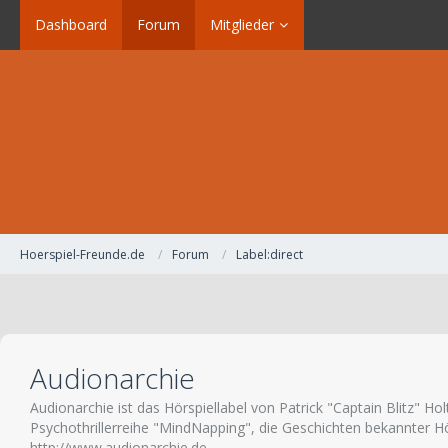
Dashboard
Forum
Mitglieder
Hoerspiel-Freunde.de
Forum
Label:direct
Audionarchie
Audionarchie ist das Hörspiellabel von Patrick "Captain Blitz" H
Psychothrillerreihe "MindNapping", die Geschichten bekannter H
http://www.audionarchie.de