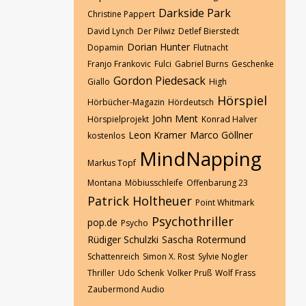
Darkside Park
Christine Pappert
David Lynch
Der Pilwiz
Detlef Bierstedt
Dorian Hunter
Dopamin
Flutnacht
Franjo Frankovic
Fulci
Gabriel Burns
Geschenke
Gordon Piedesack
Giallo
High
Hörspiel
Hörbücher-Magazin
Hördeutsch
John Ment
Hörspielprojekt
Konrad Halver
Leon Kramer
Marco Göllner
kostenlos
MindNapping
Markus Topf
Montana
Möbiusschleife
Offenbarung 23
Patrick Holtheuer
Point Whitmark
Psychothriller
pop.de
Psycho
Rüdiger Schulzki
Sascha Rotermund
Schattenreich
Simon X. Rost
Sylvie Nogler
Thriller
Udo Schenk
Volker Pruß
Wolf Frass
Zaubermond Audio