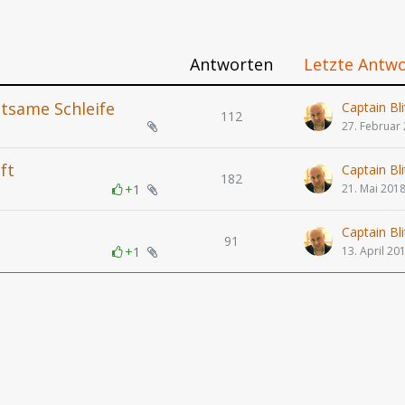
Antworten
Letzte Antw
tsame Schleife
Captain Bli
112
27. Februar
ft
Captain Bli
182
+1
21. Mai 201
Captain Bli
91
+1
13. April 20