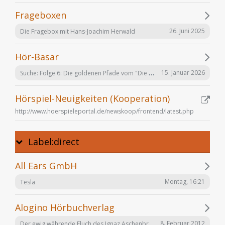
Frageboxen
26. Juni 2025
Die Fragebox mit Hans-Joachim Herwald
Hör-Basar
Suche: Folge 6: Die goldenen Pfade vom "Die Elfen" Hörspiel von Bernhard Hennen
15. Januar 2026
Hörspiel-Neuigkeiten (Kooperation)
http://www.hoerspieleportal.de/newskoop/frontend/latest.php
Label:direct
All Ears GmbH
Montag, 16:21
Tesla
Alogino Hörbuchverlag
Der ewig währende Fluch des Ignaz Aschenbrenner
8. Februar 2012