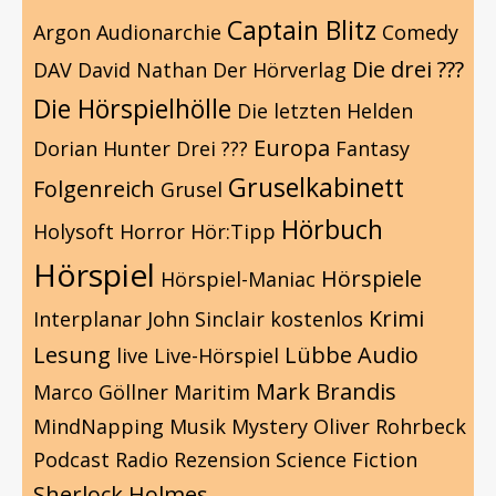
Captain Blitz
Argon
Audionarchie
Comedy
Die drei ???
DAV
David Nathan
Der Hörverlag
Die Hörspielhölle
Die letzten Helden
Europa
Dorian Hunter
Drei ???
Fantasy
Gruselkabinett
Folgenreich
Grusel
Hörbuch
Holysoft
Horror
Hör:Tipp
Hörspiel
Hörspiele
Hörspiel-Maniac
Krimi
Interplanar
John Sinclair
kostenlos
Lesung
Lübbe Audio
live
Live-Hörspiel
Mark Brandis
Marco Göllner
Maritim
MindNapping
Musik
Mystery
Oliver Rohrbeck
Podcast
Radio
Rezension
Science Fiction
Sherlock Holmes