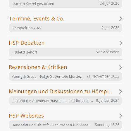
24. Juli 2026
Joachim Kerzel gestorben
Termine, Events & Co.
2. Juli 2026
HörspielCon 2027
HSP-Debatten
Vor 2 Stunden
...zuletzt gehört
Rezensionen & Kritiken
Young & Grace – Folge 5 „Der tote Mörder“ von TOS Hörfabrik
21. November 2022
Meinungen und Diskussionen zu Hörspielen und Hörbüchern
Leo und die Abenteuermaschine - ein Hörspiel-Desaster mit Happy End
9. Januar 2024
HSP-Websites
Bandsalat und Bleistift - Der Podcast für Kassetten-Kinder
Sonntag, 16:26