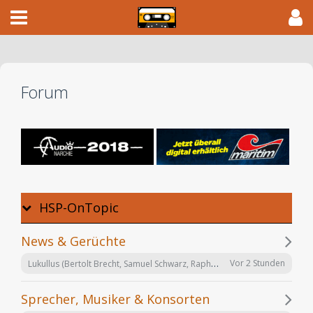
Forum
HSP-OnTopic
News & Gerüchte
Lukullus (Bertolt Brecht, Samuel Schwarz, Raphael Urweider) SRF 2018
Vor 2 Stunden
Sprecher, Musiker & Konsorten