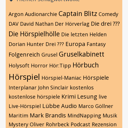
Captain Blitz
Argon
Audionarchie
Comedy
Die drei ???
DAV
David Nathan
Der Hörverlag
Die Hörspielhölle
Die letzten Helden
Europa
Dorian Hunter
Drei ???
Fantasy
Gruselkabinett
Folgenreich
Grusel
Hörbuch
Holysoft
Horror
Hör:Tipp
Hörspiel
Hörspiele
Hörspiel-Maniac
Interplanar
John Sinclair
kostenlos
Krimi
Lesung
kostenlose hörspiele
live
Lübbe Audio
Live-Hörspiel
Marco Göllner
Mark Brandis
Maritim
MindNapping
Musik
Mystery
Oliver Rohrbeck
Podcast
Rezension