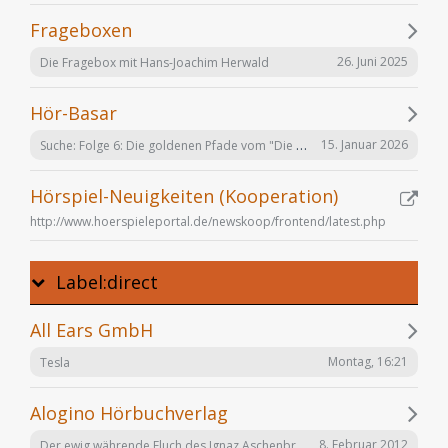
Frageboxen
26. Juni 2025
Die Fragebox mit Hans-Joachim Herwald
Hör-Basar
Suche: Folge 6: Die goldenen Pfade vom "Die Elfen" Hörspiel von Bernhard Hennen
15. Januar 2026
Hörspiel-Neuigkeiten (Kooperation)
http://www.hoerspieleportal.de/newskoop/frontend/latest.php
Label:direct
All Ears GmbH
Montag, 16:21
Tesla
Alogino Hörbuchverlag
Der ewig währende Fluch des Ignaz Aschenbrenner
8. Februar 2012