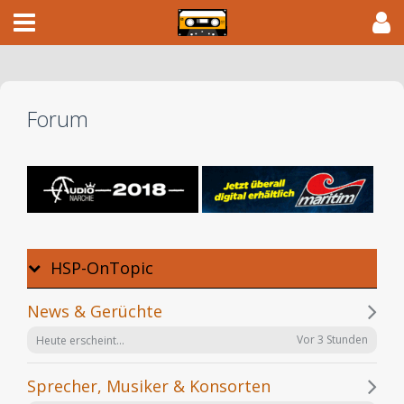
Forum
HSP-OnTopic
News & Gerüchte
Vor 3 Stunden
Heute erscheint...
Sprecher, Musiker & Konsorten