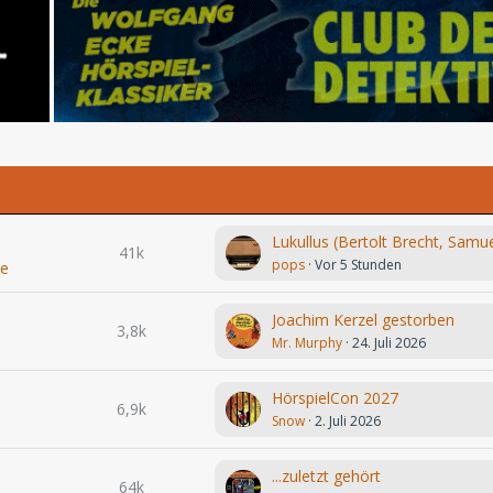
41k
pops
Vor 5 Stunden
le
Joachim Kerzel gestorben
3,8k
Mr. Murphy
24. Juli 2026
HörspielCon 2027
6,9k
Snow
2. Juli 2026
...zuletzt gehört
64k