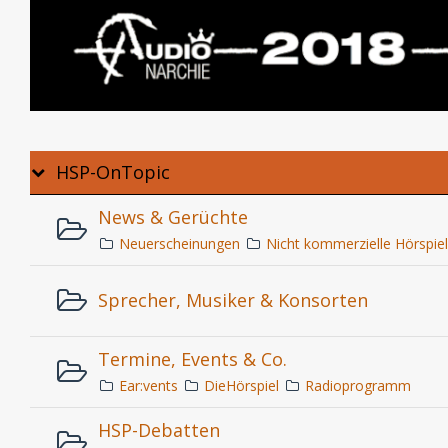
HSP-OnTopic
News & Gerüchte
Neuerscheinungen
Nicht kommerzielle Hörspie
Sprecher, Musiker & Konsorten
Termine, Events & Co.
Ear:vents
DieHörspiel
Radioprogramm
HSP-Debatten