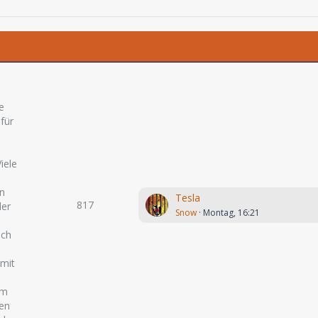
e
 für
iele
en
Tesla
817
der
Snow
Montag, 16:21
och
 mit
um
ten