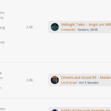
mi,
me,
2,6k
ung
Contendo
Gestern, 06:05
rie
ht
en
2,8k
Lord Gösel
Vor 5 Stunden
n
ien.