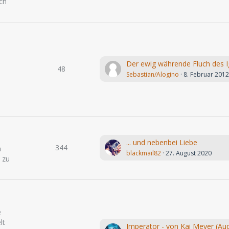
ch
48
Sebastian/Alogino
8. Februar 201
... und nebenbei Liebe
344
h
blackmail82
27. August 2020
 zu
e
lt
Imperator - von Kai Meyer (Aud