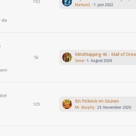
192
MarkusG.
1. Juni 2022
.
 die
n
MindNapping 46 - Mall of Dre
5k
Snow
1. August 2026
hern
abel
Ein Picknick im Grünen
105
Mr. Murphy
23. November 2020