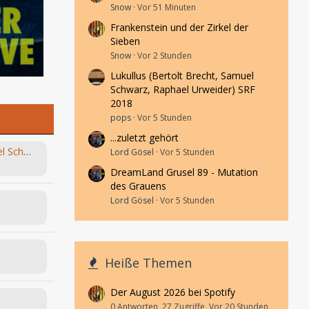
Snow
Vor 51 Minuten
Frankenstein und der Zirkel der
Sieben
Snow
Vor 2 Stunden
Lukullus (Bertolt Brecht, Samuel
Schwarz, Raphael Urweider) SRF
2018
pops
Vor 5 Stunden
...zuletzt gehört
Lukullus (Bertolt Brecht, Samuel Schwarz, Raphael Urweider) SRF 2018
Lord Gösel
Vor 5 Stunden
DreamLand Grusel 89 - Mutation
des Grauens
Lord Gösel
Vor 5 Stunden
Heiße Themen
Der August 2026 bei Spotify
0 Antworten, 27 Zugriffe, Vor 20 Stunden