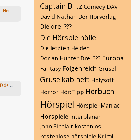
Captain Blitz
Comedy
DAV
Die Fragebox mit Hans-Joachim Herwald
David Nathan
Der Hörverlag
Die drei ???
Die Hörspielhölle
Die letzten Helden
Europa
Dorian Hunter
Drei ???
Folgenreich
Fantasy
Grusel
Gruselkabinett
Holysoft
Suche: Folge 6: Die goldenen Pfade vom "Die Elfen" Hörspiel von Bernhard Hennen
Hörbuch
Horror
Hör:Tipp
Hörspiel
Hörspiel-Maniac
Hörspiele
Interplanar
John Sinclair
kostenlos
Krimi
kostenlose hörspiele