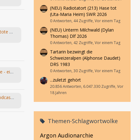
(NEU) Radiotatort (213) Hase tot
(Uta-Maria Heim) SWR 2026
0 Antworten, 44 Zugriffe, Vor einem Tag
(NEU) Unterm Milchwald (Dylan
Young & Grace – Folge 5 „Der tote Mörder“ von TOS Hörfabrik
Thomas) Dlf 2026
0 Antworten, 42 Zugriffe, Vor einem Tag
Tartarin bezwingt die
Schweizeralpen (Alphonse Daudet)
DRS 1983
0 Antworten, 30 Zugriffe, Vor einem Tag
Leo und die Abenteuermaschine - ein Hörspiel-Desaster mit Happy End
...zuletzt gehört
20.856 Antworten, 6.047.330 Zugriffe, Vor
18 Jahren
Bandsalat und Bleistift - Der Podcast für Kassetten-Kinder
Themen-Schlagwortwolke
Argon
Audionarchie