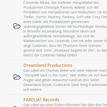
Contendo Media, das Krefelder Hörspiellabel des
Produzenten Christoph Piasecki, widmet sich der
Produktion von Hörspielserien und Hörbüchern. Ob Kri
Thriller, Horror, Mystery, Fantasy, SciFi oder Cosy Cri
eines haben alle Produktionen gemeinsam:
spannungsgeladene Stories mit hochkarätiger Besetz
in filmreifer Inszenierung. Innovative Ideen und
außergewöhnliche Vertriebswege, das sind die
Markenzeichen von Contendo. Und mit jeder neuen Se
zeigt Contendo, dass der Phantasie keine Grenzen
gesetzt sind. Denn „Phantasie beginnt im Ohr“, so das
Motto der Contendo Media GmbH.
Dreamland Productions
Das Label um Thomas Birker und seine Mannen mac
"Hörspiele back to the roots". Hier stellen sie sich eur
Fragen und geben Antworten rund um ihre Serien
Dreamland Grusel, Codename SAM, Burg Frankenstei
und weitere.
FARELIA? Records
Das Label aus dem Süden informiert hier über ihre Ser