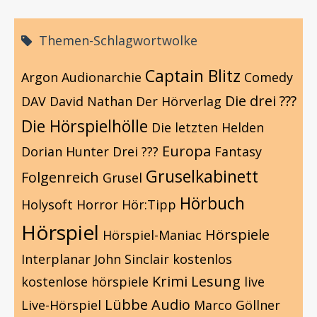
Themen-Schlagwortwolke
Captain Blitz
Argon
Audionarchie
Comedy
Die drei ???
DAV
David Nathan
Der Hörverlag
Die Hörspielhölle
Die letzten Helden
Europa
Dorian Hunter
Drei ???
Fantasy
Gruselkabinett
Folgenreich
Grusel
Hörbuch
Holysoft
Horror
Hör:Tipp
Hörspiel
Hörspiele
Hörspiel-Maniac
Interplanar
John Sinclair
kostenlos
Krimi
Lesung
kostenlose hörspiele
live
Lübbe Audio
Live-Hörspiel
Marco Göllner