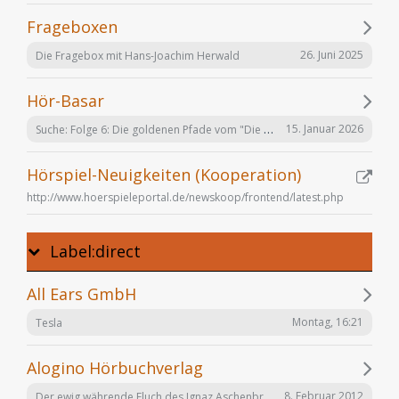
Frageboxen
26. Juni 2025
Die Fragebox mit Hans-Joachim Herwald
Hör-Basar
Suche: Folge 6: Die goldenen Pfade vom "Die Elfen" Hörspiel von Bernhard Hennen
15. Januar 2026
Hörspiel-Neuigkeiten (Kooperation)
http://www.hoerspieleportal.de/newskoop/frontend/latest.php
Label:direct
All Ears GmbH
Montag, 16:21
Tesla
Alogino Hörbuchverlag
Der ewig währende Fluch des Ignaz Aschenbrenner
8. Februar 2012