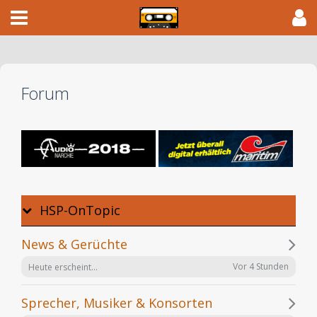
Forum
HSP-OnTopic
News & Gerüchte
Vor 4 Stunden
Heute erscheint...
Sprecher, Musiker & Konsorten