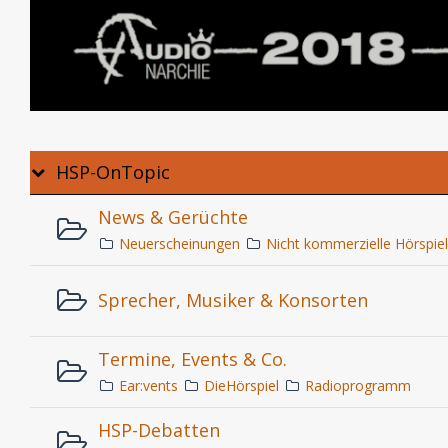
HSP-OnTopic
News & Gerüchte
Neuerscheinungen
Nicht kommerzielle Hörspie
Sprecher, Musiker & Konsorten
Termine, Events & Co.
Ear:vents
DieHörspiel
Radioprogramm
HSP-Debatten