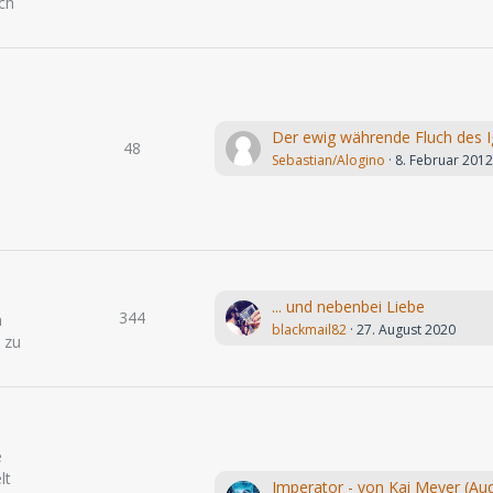
ch
48
Sebastian/Alogino
8. Februar 201
... und nebenbei Liebe
344
h
blackmail82
27. August 2020
 zu
e
lt
Imperator - von Kai Meyer (Aud