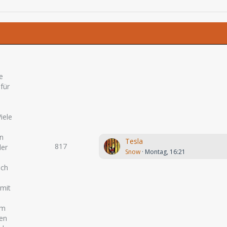
e
 für
iele
en
Tesla
817
der
Snow
Montag, 16:21
och
 mit
um
ten