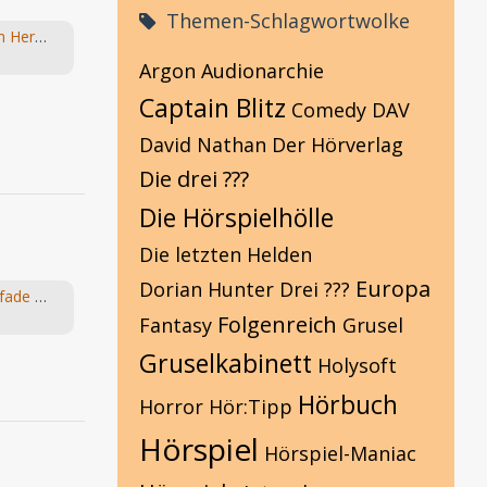
Themen-Schlagwortwolke
Die Fragebox mit Hans-Joachim Herwald
Argon
Audionarchie
Captain Blitz
Comedy
DAV
David Nathan
Der Hörverlag
Die drei ???
Die Hörspielhölle
Die letzten Helden
Europa
Dorian Hunter
Drei ???
Suche: Folge 6: Die goldenen Pfade vom "Die Elfen" Hörspiel von Bernhard Hennen
Folgenreich
Fantasy
Grusel
Gruselkabinett
Holysoft
Hörbuch
Horror
Hör:Tipp
Hörspiel
Hörspiel-Maniac