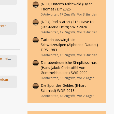
(NEU) Unterm Milchwald (Dylan
Thomas) Dlf 2026
0 Antworten, 17 Zugriffe, Vor 3 Stunden
(NEU) Radiotatort (213) Hase tot
Young & Grace – Folge 5 „Der tote Mörder“ von TOS Hörfabrik
(Uta-Maria Heim) SWR 2026
0 Antworten, 17 Zugriffe, Vor 3 Stunden
Tartarin bezwingt die
Schweizeralpen (Alphonse Daudet)
DRS 1983
0 Antworten, 16 Zugriffe, Vor 3 Stunden
Leo und die Abenteuermaschine - ein Hörspiel-Desaster mit Happy End
Der abenteuerliche Simplicissimus
(Hans Jakob Christoffel von
Grimmelshausen) SWR 2000
0 Antworten, 56 Zugriffe, Vor 2 Tagen
Bandsalat und Bleistift - Der Podcast für Kassetten-Kinder
Die Spur des Geldes (Erhard
Schmied) WDR 2013
0 Antworten, 43 Zugriffe, Vor 2 Tagen