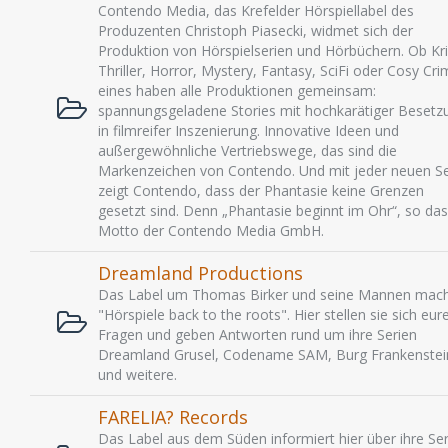
Contendo Media, das Krefelder Hörspiellabel des
Produzenten Christoph Piasecki, widmet sich der
Produktion von Hörspielserien und Hörbüchern. Ob Kri
Thriller, Horror, Mystery, Fantasy, SciFi oder Cosy Cri
eines haben alle Produktionen gemeinsam:
spannungsgeladene Stories mit hochkarätiger Besetz
in filmreifer Inszenierung. Innovative Ideen und
außergewöhnliche Vertriebswege, das sind die
Markenzeichen von Contendo. Und mit jeder neuen Se
zeigt Contendo, dass der Phantasie keine Grenzen
gesetzt sind. Denn „Phantasie beginnt im Ohr“, so das
Motto der Contendo Media GmbH.
Dreamland Productions
Das Label um Thomas Birker und seine Mannen mac
"Hörspiele back to the roots". Hier stellen sie sich eur
Fragen und geben Antworten rund um ihre Serien
Dreamland Grusel, Codename SAM, Burg Frankenstei
und weitere.
FARELIA? Records
Das Label aus dem Süden informiert hier über ihre Ser