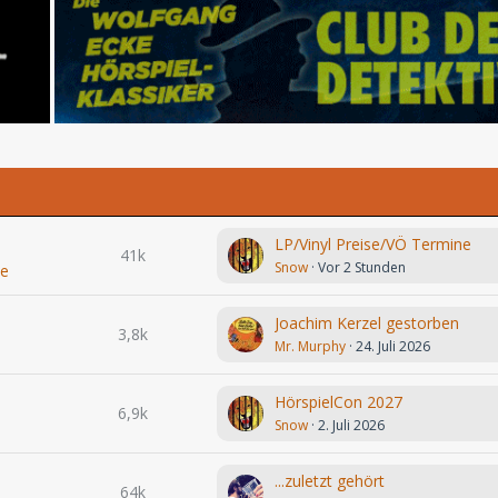
LP/Vinyl Preise/VÖ Termine
41k
Snow
Vor 2 Stunden
le
Joachim Kerzel gestorben
3,8k
Mr. Murphy
24. Juli 2026
HörspielCon 2027
6,9k
Snow
2. Juli 2026
...zuletzt gehört
64k