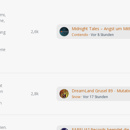
mi,
me,
2,6k
ung
Contendo
Vor 8 Stunden
rie
ht
en
2,8k
Snow
Vor 17 Stunden
n
ien.