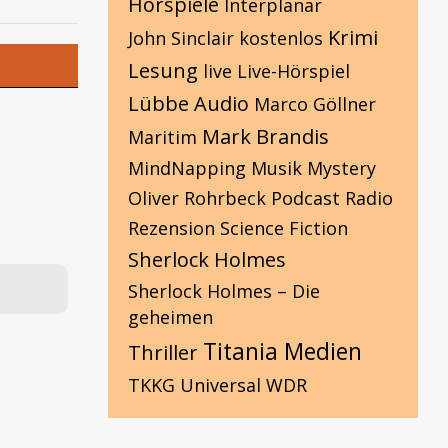
Hörspiele
Interplanar
Krimi
John Sinclair
kostenlos
Lesung
live
Live-Hörspiel
Lübbe Audio
Marco Göllner
Mark Brandis
Maritim
MindNapping
Musik
Mystery
Oliver Rohrbeck
Podcast
Radio
Rezension
Science Fiction
Sherlock Holmes
Sherlock Holmes – Die
geheimen
Titania Medien
Thriller
TKKG
Universal
WDR