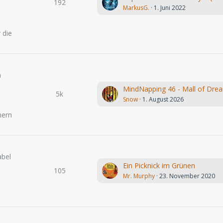
192
MarkusG.
1. Juni 2022
.
 die
n
MindNapping 46 - Mall of Dre
5k
Snow
1. August 2026
hern
abel
Ein Picknick im Grünen
105
Mr. Murphy
23. November 2020