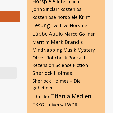
Hörspiele
Interplanar
John Sinclair
kostenlos
Krimi
kostenlose hörspiele
Lesung
live
Live-Hörspiel
Lübbe Audio
Marco Göllner
Mark Brandis
Maritim
MindNapping
Musik
Mystery
Oliver Rohrbeck
Podcast
Rezension
Science Fiction
Sherlock Holmes
Sherlock Holmes – Die
geheimen
Titania Medien
Thriller
TKKG
Universal
WDR