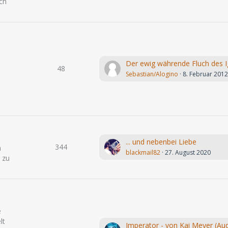
ch
48
Sebastian/Alogino
8. Februar 201
... und nebenbei Liebe
344
h
blackmail82
27. August 2020
 zu
e
lt
Imperator - von Kai Meyer (Aud