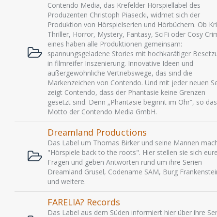
Contendo Media, das Krefelder Hörspiellabel des
Produzenten Christoph Piasecki, widmet sich der
Produktion von Hörspielserien und Hörbüchern. Ob Kri
Thriller, Horror, Mystery, Fantasy, SciFi oder Cosy Cri
eines haben alle Produktionen gemeinsam:
spannungsgeladene Stories mit hochkarätiger Besetz
in filmreifer Inszenierung. Innovative Ideen und
außergewöhnliche Vertriebswege, das sind die
Markenzeichen von Contendo. Und mit jeder neuen Se
zeigt Contendo, dass der Phantasie keine Grenzen
gesetzt sind. Denn „Phantasie beginnt im Ohr“, so das
Motto der Contendo Media GmbH.
Dreamland Productions
Das Label um Thomas Birker und seine Mannen mac
"Hörspiele back to the roots". Hier stellen sie sich eur
Fragen und geben Antworten rund um ihre Serien
Dreamland Grusel, Codename SAM, Burg Frankenstei
und weitere.
FARELIA? Records
Das Label aus dem Süden informiert hier über ihre Ser