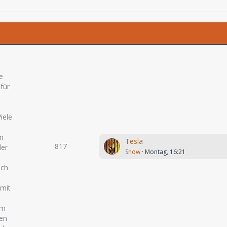
e
 für
iele
en
Tesla
817
der
Snow
Montag, 16:21
och
 mit
um
ten