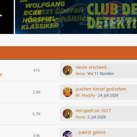
Heute erscheint...
41k
Snow
Vor 11 Stunden
le
Joachim Kerzel gestorben
3,8k
Mr. Murphy
24. Juli 2026
HörspielCon 2027
6,9k
Snow
2. Juli 2026
...zuletzt gehört
64k