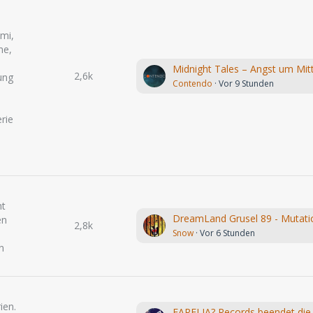
mi,
me,
2,6k
ung
Contendo
Vor 9 Stunden
rie
ht
en
2,8k
Snow
Vor 6 Stunden
n
ien.