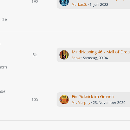
192
MarkusG.
1. Juni 2022
.
 die
n
MindNapping 46 - Mall of Dre
5k
Snow
Samstag, 09:04
hern
abel
Ein Picknick im Grünen
105
Mr. Murphy
23. November 2020