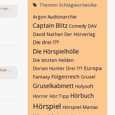
Themen-Schlagwortwolke
Die Fragebox mit Hans-Joachim Herwald
Argon
Audionarchie
Captain Blitz
Comedy
DAV
David Nathan
Der Hörverlag
Die drei ???
Die Hörspielhölle
Die letzten Helden
Europa
Dorian Hunter
Drei ???
Suche: Folge 6: Die goldenen Pfade vom "Die Elfen" Hörspiel von Bernhard Hennen
Folgenreich
Fantasy
Grusel
Gruselkabinett
Holysoft
Hörbuch
Horror
Hör:Tipp
Hörspiel
Hörspiel-Maniac