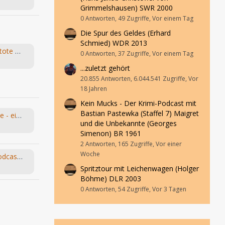
Grimmelshausen) SWR 2000
0 Antworten, 49 Zugriffe, Vor einem Tag
Die Spur des Geldes (Erhard
Schmied) WDR 2013
Young & Grace – Folge 5 „Der tote Mörder“ von TOS Hörfabrik
0 Antworten, 37 Zugriffe, Vor einem Tag
...zuletzt gehört
20.855 Antworten, 6.044.541 Zugriffe, Vor
18 Jahren
Kein Mucks - Der Krimi-Podcast mit
Bastian Pastewka (Staffel 7) Maigret
Leo und die Abenteuermaschine - ein Hörspiel-Desaster mit Happy End
und die Unbekannte (Georges
Simenon) BR 1961
2 Antworten, 165 Zugriffe, Vor einer
Woche
Bandsalat und Bleistift - Der Podcast für Kassetten-Kinder
Spritztour mit Leichenwagen (Holger
Böhme) DLR 2003
0 Antworten, 54 Zugriffe, Vor 3 Tagen