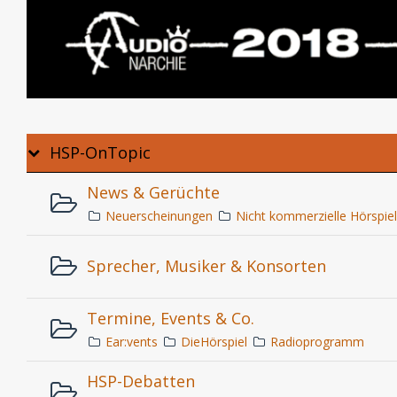
HSP-OnTopic
News & Gerüchte
Neuerscheinungen
Nicht kommerzielle Hörspie
Sprecher, Musiker & Konsorten
Termine, Events & Co.
Ear:vents
DieHörspiel
Radioprogramm
HSP-Debatten