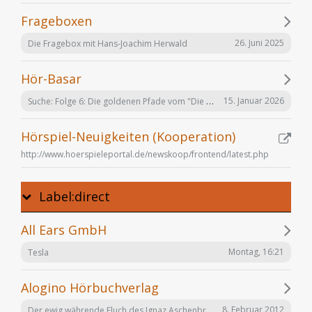
Frageboxen
26. Juni 2025
Die Fragebox mit Hans-Joachim Herwald
Hör-Basar
Suche: Folge 6: Die goldenen Pfade vom "Die Elfen" Hörspiel von Bernhard Hennen
15. Januar 2026
Hörspiel-Neuigkeiten (Kooperation)
http://www.hoerspieleportal.de/newskoop/frontend/latest.php
Label:direct
All Ears GmbH
Montag, 16:21
Tesla
Alogino Hörbuchverlag
Der ewig währende Fluch des Ignaz Aschenbrenner
8. Februar 2012