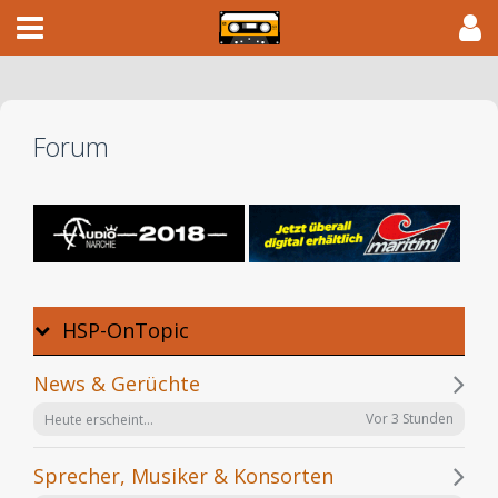
Forum
HSP-OnTopic
News & Gerüchte
Vor 3 Stunden
Heute erscheint...
Sprecher, Musiker & Konsorten