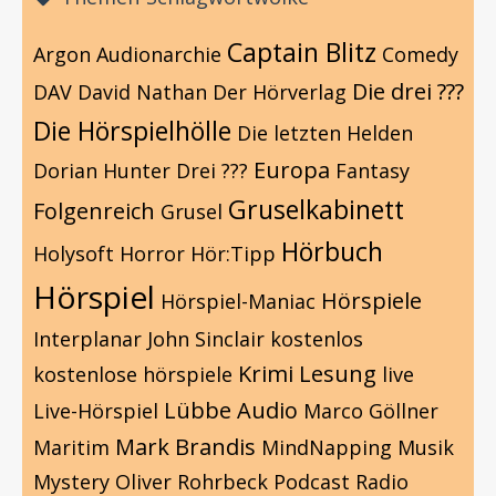
Captain Blitz
Argon
Audionarchie
Comedy
Die drei ???
DAV
David Nathan
Der Hörverlag
Die Hörspielhölle
Die letzten Helden
Europa
Dorian Hunter
Drei ???
Fantasy
Gruselkabinett
Folgenreich
Grusel
Hörbuch
Holysoft
Horror
Hör:Tipp
Hörspiel
Hörspiele
Hörspiel-Maniac
Interplanar
John Sinclair
kostenlos
Krimi
Lesung
kostenlose hörspiele
live
Lübbe Audio
Live-Hörspiel
Marco Göllner
Mark Brandis
Maritim
MindNapping
Musik
Mystery
Oliver Rohrbeck
Podcast
Radio