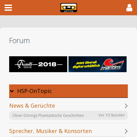
Forum
HSP-OnTopic
News & Gerüchte
Vor 10 Stunden
Oliver Dörings Phantastische Geschichten
Sprecher, Musiker & Konsorten