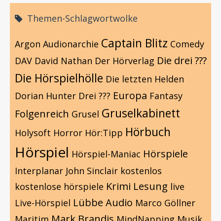
Themen-Schlagwortwolke
Captain Blitz
Argon
Audionarchie
Comedy
Die drei ???
DAV
David Nathan
Der Hörverlag
Die Hörspielhölle
Die letzten Helden
Europa
Dorian Hunter
Drei ???
Fantasy
Gruselkabinett
Folgenreich
Grusel
Hörbuch
Holysoft
Horror
Hör:Tipp
Hörspiel
Hörspiele
Hörspiel-Maniac
Interplanar
John Sinclair
kostenlos
Krimi
Lesung
kostenlose hörspiele
live
Lübbe Audio
Live-Hörspiel
Marco Göllner
Mark Brandis
Maritim
MindNapping
Musik