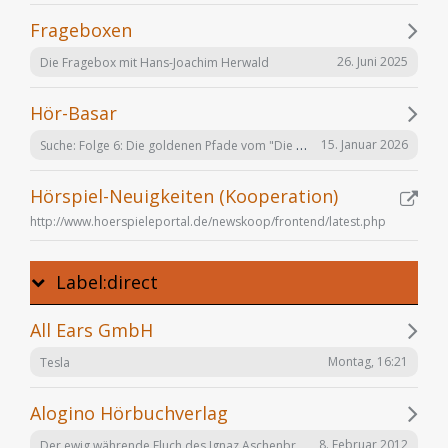
Frageboxen
26. Juni 2025
Die Fragebox mit Hans-Joachim Herwald
Hör-Basar
Suche: Folge 6: Die goldenen Pfade vom "Die Elfen" Hörspiel von Bernhard Hennen
15. Januar 2026
Hörspiel-Neuigkeiten (Kooperation)
http://www.hoerspieleportal.de/newskoop/frontend/latest.php
Label:direct
All Ears GmbH
Montag, 16:21
Tesla
Alogino Hörbuchverlag
Der ewig währende Fluch des Ignaz Aschenbrenner
8. Februar 2012