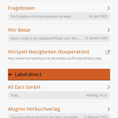
Frageboxen
26. Juni 2025
Die Fragebox mit Hans-Joachim Herwald
Hör-Basar
Suche: Folge 6: Die goldenen Pfade vom "Die Elfen" Hörspiel von Bernhard Hennen
15. Januar 2026
Hörspiel-Neuigkeiten (Kooperation)
http://www.hoerspieleportal.de/newskoop/frontend/latest.php
Label:direct
All Ears GmbH
Montag, 16:21
Tesla
Alogino Hörbuchverlag
Der ewig währende Fluch des Ignaz Aschenbrenner
8. Februar 2012