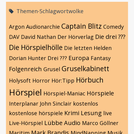
Themen-Schlagwortwolke
Captain Blitz
Argon
Audionarchie
Comedy
Die drei ???
DAV
David Nathan
Der Hörverlag
Die Hörspielhölle
Die letzten Helden
Europa
Dorian Hunter
Drei ???
Fantasy
Gruselkabinett
Folgenreich
Grusel
Hörbuch
Holysoft
Horror
Hör:Tipp
Hörspiel
Hörspiele
Hörspiel-Maniac
Interplanar
John Sinclair
kostenlos
Krimi
Lesung
kostenlose hörspiele
live
Lübbe Audio
Live-Hörspiel
Marco Göllner
Mark Brandis
Maritim
MindNapping
Musik