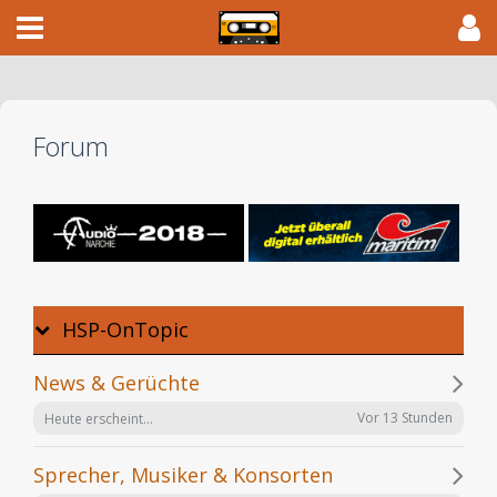
Forum
HSP-OnTopic
News & Gerüchte
Vor 13 Stunden
Heute erscheint...
Sprecher, Musiker & Konsorten