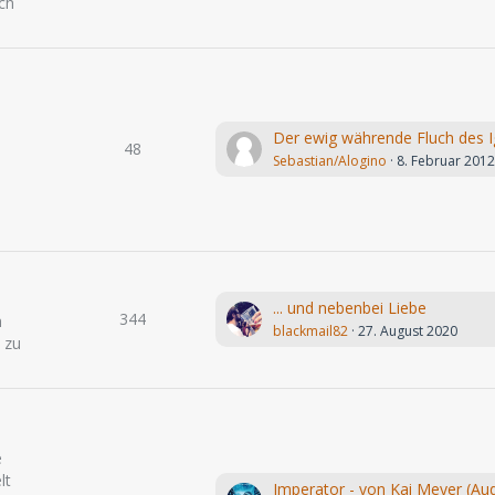
ch
48
Sebastian/Alogino
8. Februar 201
... und nebenbei Liebe
344
h
blackmail82
27. August 2020
 zu
e
lt
Imperator - von Kai Meyer (Aud