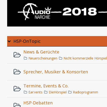
HSP-OnTopic
News & Gerüchte
Neuerscheinungen
Nicht kommerzielle Hörspie
Sprecher, Musiker & Konsorten
Termine, Events & Co.
Ear:vents
DieHörspiel
Radioprogramm
HSP-Debatten