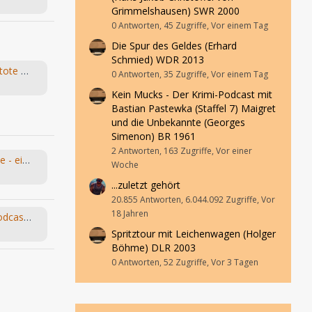
Grimmelshausen) SWR 2000
0 Antworten, 45 Zugriffe, Vor einem Tag
Die Spur des Geldes (Erhard
Schmied) WDR 2013
Young & Grace – Folge 5 „Der tote Mörder“ von TOS Hörfabrik
0 Antworten, 35 Zugriffe, Vor einem Tag
Kein Mucks - Der Krimi-Podcast mit
Bastian Pastewka (Staffel 7) Maigret
und die Unbekannte (Georges
Simenon) BR 1961
2 Antworten, 163 Zugriffe, Vor einer
Leo und die Abenteuermaschine - ein Hörspiel-Desaster mit Happy End
Woche
...zuletzt gehört
20.855 Antworten, 6.044.092 Zugriffe, Vor
18 Jahren
Bandsalat und Bleistift - Der Podcast für Kassetten-Kinder
Spritztour mit Leichenwagen (Holger
Böhme) DLR 2003
0 Antworten, 52 Zugriffe, Vor 3 Tagen