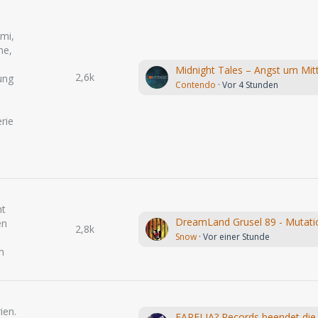
mi,
me,
2,6k
ung
Contendo
Vor 4 Stunden
rie
ht
en
2,8k
Snow
Vor einer Stunde
n
ien.