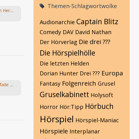
Themen-Schlagwortwolke
Die Fragebox mit Hans-Joachim Herwald
Captain Blitz
Audionarchie
Comedy
DAV
David Nathan
Die drei ???
Der Hörverlag
Die Hörspielhölle
Die letzten Helden
Europa
Dorian Hunter
Drei ???
Folgenreich
Fantasy
Grusel
Suche: Folge 6: Die goldenen Pfade vom "Die Elfen" Hörspiel von Bernhard Hennen
Gruselkabinett
Holysoft
Hörbuch
Horror
Hör:Tipp
Hörspiel
Hörspiel-Maniac
Hörspiele
Interplanar