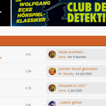
Heute erscheint...
41k
Snow
Vor 6 Stunden
le
Joachim Kerzel gestorben
3,8k
Mr. Murphy
24. Juli 2026
HörspielCon 2027
6,9k
Snow
2. Juli 2026
...zuletzt gehört
64k