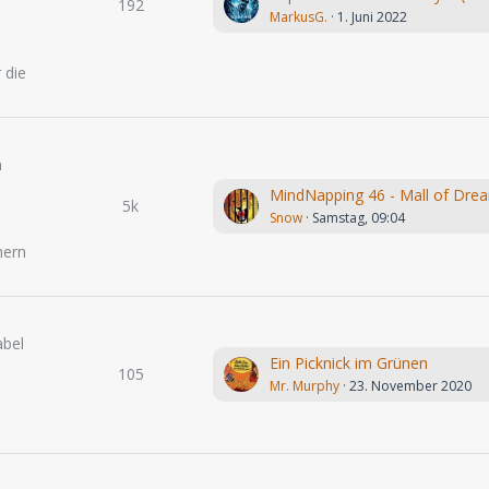
192
MarkusG.
1. Juni 2022
.
 die
n
MindNapping 46 - Mall of Dre
5k
Snow
Samstag, 09:04
hern
abel
Ein Picknick im Grünen
105
Mr. Murphy
23. November 2020