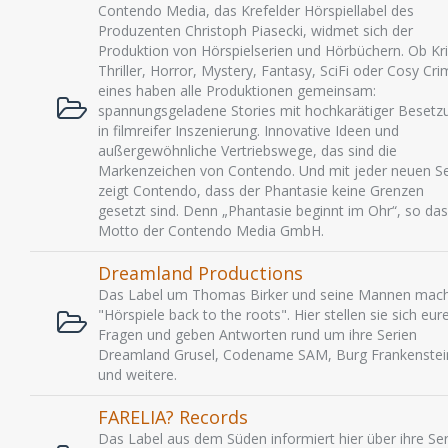
Contendo Media, das Krefelder Hörspiellabel des
Produzenten Christoph Piasecki, widmet sich der
Produktion von Hörspielserien und Hörbüchern. Ob Kri
Thriller, Horror, Mystery, Fantasy, SciFi oder Cosy Cri
eines haben alle Produktionen gemeinsam:
spannungsgeladene Stories mit hochkarätiger Besetz
in filmreifer Inszenierung. Innovative Ideen und
außergewöhnliche Vertriebswege, das sind die
Markenzeichen von Contendo. Und mit jeder neuen Se
zeigt Contendo, dass der Phantasie keine Grenzen
gesetzt sind. Denn „Phantasie beginnt im Ohr“, so das
Motto der Contendo Media GmbH.
Dreamland Productions
Das Label um Thomas Birker und seine Mannen mac
"Hörspiele back to the roots". Hier stellen sie sich eur
Fragen und geben Antworten rund um ihre Serien
Dreamland Grusel, Codename SAM, Burg Frankenstei
und weitere.
FARELIA? Records
Das Label aus dem Süden informiert hier über ihre Ser