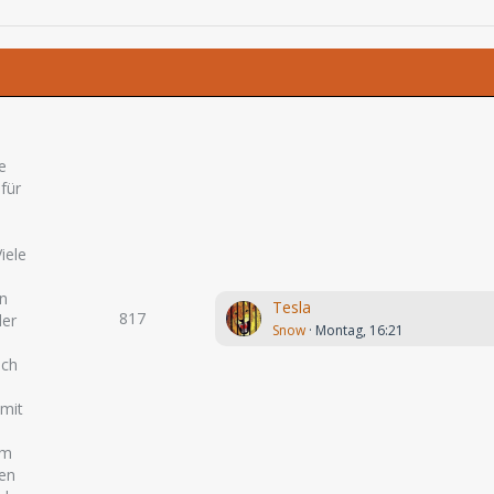
e
 für
iele
en
Tesla
817
der
Snow
Montag, 16:21
och
 mit
um
ten