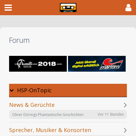
Forum
HSP-OnTopic
News & Gerüchte
Vor 11 Stunden
Oliver Dörings Phantastische Geschichten
Sprecher, Musiker & Konsorten