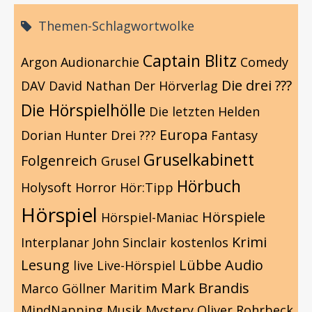
Themen-Schlagwortwolke
Captain Blitz
Argon
Audionarchie
Comedy
Die drei ???
DAV
David Nathan
Der Hörverlag
Die Hörspielhölle
Die letzten Helden
Europa
Dorian Hunter
Drei ???
Fantasy
Gruselkabinett
Folgenreich
Grusel
Hörbuch
Holysoft
Horror
Hör:Tipp
Hörspiel
Hörspiele
Hörspiel-Maniac
Krimi
Interplanar
John Sinclair
kostenlos
Lesung
Lübbe Audio
live
Live-Hörspiel
Mark Brandis
Marco Göllner
Maritim
MindNapping
Musik
Mystery
Oliver Rohrbeck