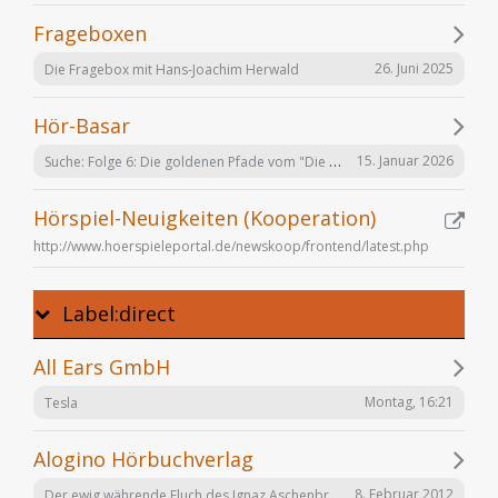
Frageboxen
26. Juni 2025
Die Fragebox mit Hans-Joachim Herwald
Hör-Basar
Suche: Folge 6: Die goldenen Pfade vom "Die Elfen" Hörspiel von Bernhard Hennen
15. Januar 2026
Hörspiel-Neuigkeiten (Kooperation)
http://www.hoerspieleportal.de/newskoop/frontend/latest.php
Label:direct
All Ears GmbH
Montag, 16:21
Tesla
Alogino Hörbuchverlag
Der ewig währende Fluch des Ignaz Aschenbrenner
8. Februar 2012