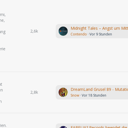
mi,
me,
2,6k
ung
Contendo
Vor 9 Stunden
rie
ht
en
2,8k
Snow
Vor 18 Stunden
n
ien.