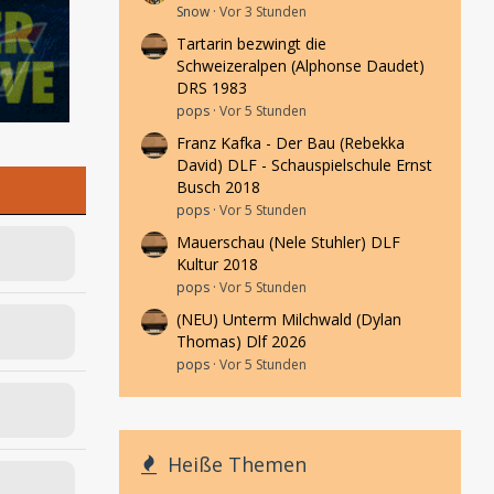
Snow
Vor 3 Stunden
Tartarin bezwingt die
Schweizeralpen (Alphonse Daudet)
DRS 1983
pops
Vor 5 Stunden
Franz Kafka - Der Bau (Rebekka
David) DLF - Schauspielschule Ernst
Busch 2018
pops
Vor 5 Stunden
Mauerschau (Nele Stuhler) DLF
Kultur 2018
pops
Vor 5 Stunden
(NEU) Unterm Milchwald (Dylan
Thomas) Dlf 2026
pops
Vor 5 Stunden
Heiße Themen