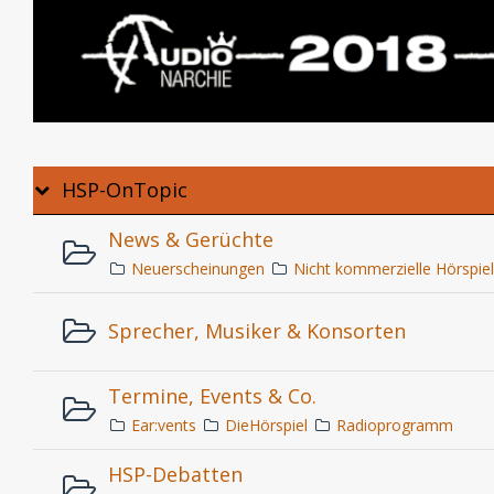
HSP-OnTopic
News & Gerüchte
Neuerscheinungen
Nicht kommerzielle Hörspie
Sprecher, Musiker & Konsorten
Termine, Events & Co.
Ear:vents
DieHörspiel
Radioprogramm
HSP-Debatten