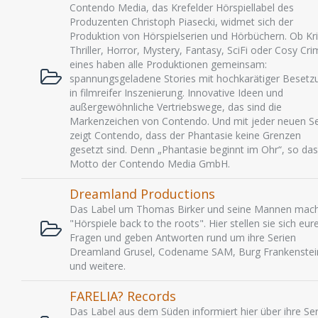
Contendo Media, das Krefelder Hörspiellabel des
Produzenten Christoph Piasecki, widmet sich der
Produktion von Hörspielserien und Hörbüchern. Ob Kri
Thriller, Horror, Mystery, Fantasy, SciFi oder Cosy Cri
eines haben alle Produktionen gemeinsam:
spannungsgeladene Stories mit hochkarätiger Besetz
in filmreifer Inszenierung. Innovative Ideen und
außergewöhnliche Vertriebswege, das sind die
Markenzeichen von Contendo. Und mit jeder neuen Se
zeigt Contendo, dass der Phantasie keine Grenzen
gesetzt sind. Denn „Phantasie beginnt im Ohr“, so das
Motto der Contendo Media GmbH.
Dreamland Productions
Das Label um Thomas Birker und seine Mannen mac
"Hörspiele back to the roots". Hier stellen sie sich eur
Fragen und geben Antworten rund um ihre Serien
Dreamland Grusel, Codename SAM, Burg Frankenstei
und weitere.
FARELIA? Records
Das Label aus dem Süden informiert hier über ihre Ser