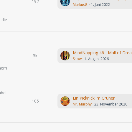
192
MarkusG.
1. Juni 2022
.
 die
n
MindNapping 46 - Mall of Dre
5k
Snow
1. August 2026
hern
abel
Ein Picknick im Grünen
105
Mr. Murphy
23. November 2020