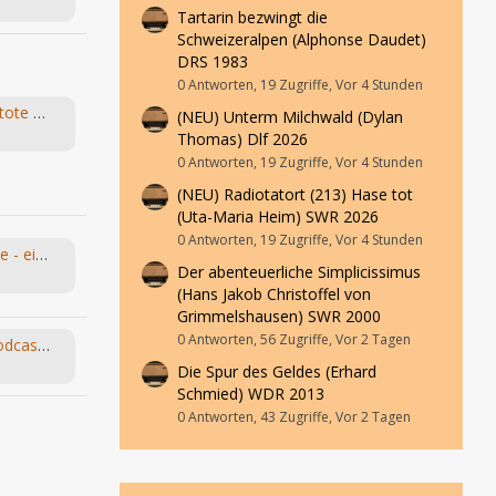
Tartarin bezwingt die
Schweizeralpen (Alphonse Daudet)
DRS 1983
0 Antworten, 19 Zugriffe, Vor 4 Stunden
Young & Grace – Folge 5 „Der tote Mörder“ von TOS Hörfabrik
(NEU) Unterm Milchwald (Dylan
Thomas) Dlf 2026
0 Antworten, 19 Zugriffe, Vor 4 Stunden
(NEU) Radiotatort (213) Hase tot
(Uta-Maria Heim) SWR 2026
0 Antworten, 19 Zugriffe, Vor 4 Stunden
Leo und die Abenteuermaschine - ein Hörspiel-Desaster mit Happy End
Der abenteuerliche Simplicissimus
(Hans Jakob Christoffel von
Grimmelshausen) SWR 2000
0 Antworten, 56 Zugriffe, Vor 2 Tagen
Bandsalat und Bleistift - Der Podcast für Kassetten-Kinder
Die Spur des Geldes (Erhard
Schmied) WDR 2013
0 Antworten, 43 Zugriffe, Vor 2 Tagen