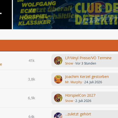
LP/Vinyl Preise/VÖ Termine
41k
Snow
Vor 3 Stunden
le
Joachim Kerzel gestorben
3,8k
Mr. Murphy
24. Juli 2026
HörspielCon 2027
6,9k
Snow
2. Juli 2026
...zuletzt gehört
64k