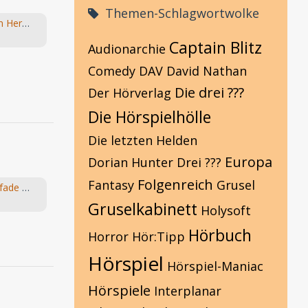
Themen-Schlagwortwolke
Die Fragebox mit Hans-Joachim Herwald
Captain Blitz
Audionarchie
Comedy
DAV
David Nathan
Die drei ???
Der Hörverlag
Die Hörspielhölle
Die letzten Helden
Europa
Dorian Hunter
Drei ???
Folgenreich
Fantasy
Grusel
Suche: Folge 6: Die goldenen Pfade vom "Die Elfen" Hörspiel von Bernhard Hennen
Gruselkabinett
Holysoft
Hörbuch
Horror
Hör:Tipp
Hörspiel
Hörspiel-Maniac
Hörspiele
Interplanar