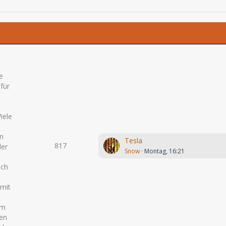
e
 für
iele
en
Tesla
817
der
Snow
Montag, 16:21
och
 mit
um
ten