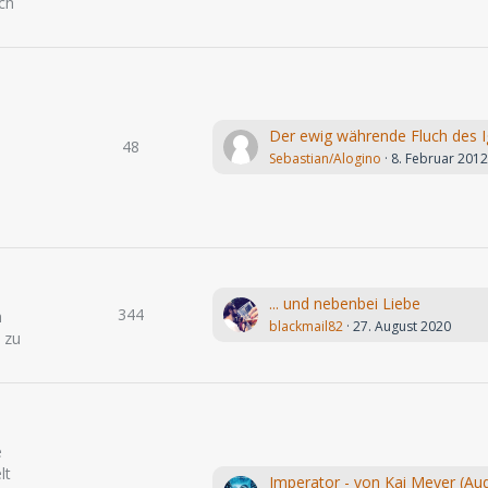
ch
48
Sebastian/Alogino
8. Februar 201
... und nebenbei Liebe
344
h
blackmail82
27. August 2020
 zu
e
lt
Imperator - von Kai Meyer (Aud