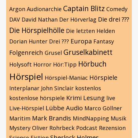
Captain Blitz
Argon
Audionarchie
Comedy
Die drei ???
DAV
David Nathan
Der Hörverlag
Die Hörspielhölle
Die letzten Helden
Europa
Dorian Hunter
Drei ???
Fantasy
Gruselkabinett
Folgenreich
Grusel
Hörbuch
Holysoft
Horror
Hör:Tipp
Hörspiel
Hörspiele
Hörspiel-Maniac
Interplanar
John Sinclair
kostenlos
Krimi
Lesung
kostenlose hörspiele
live
Lübbe Audio
Live-Hörspiel
Marco Göllner
Mark Brandis
Maritim
MindNapping
Musik
Mystery
Oliver Rohrbeck
Podcast
Rezension
Sherlock Holmes
Science Fiction