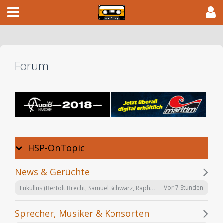
Forum
HSP-OnTopic
News & Gerüchte
Lukullus (Bertolt Brecht, Samuel Schwarz, Raphael Urweider) SRF 2018
Vor 7 Stunden
Sprecher, Musiker & Konsorten