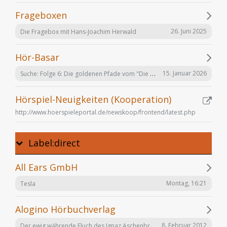
Frageboxen
26. Juni 2025
Die Fragebox mit Hans-Joachim Herwald
Hör-Basar
Suche: Folge 6: Die goldenen Pfade vom "Die Elfen" Hörspiel von Bernhard Hennen
15. Januar 2026
Hörspiel-Neuigkeiten (Kooperation)
http://www.hoerspieleportal.de/newskoop/frontend/latest.php
Label:direct
All Ears GmbH
Montag, 16:21
Tesla
Alogino Hörbuchverlag
Der ewig währende Fluch des Ignaz Aschenbrenner
8. Februar 2012