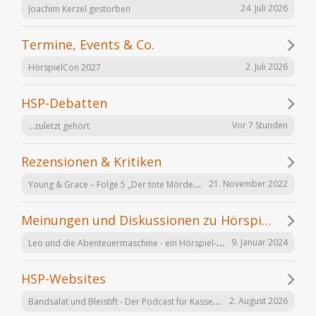
24. Juli 2026
Joachim Kerzel gestorben
Termine, Events & Co.
2. Juli 2026
HörspielCon 2027
HSP-Debatten
Vor 7 Stunden
...zuletzt gehört
Rezensionen & Kritiken
Young & Grace – Folge 5 „Der tote Mörder“ von TOS Hörfabrik
21. November 2022
Meinungen und Diskussionen zu Hörspielen und Hörbüchern
Leo und die Abenteuermaschine - ein Hörspiel-Desaster mit Happy End
9. Januar 2024
HSP-Websites
Bandsalat und Bleistift - Der Podcast für Kassetten-Kinder
2. August 2026