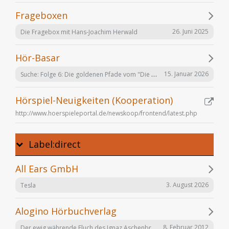
Frageboxen
26. Juni 2025
Die Fragebox mit Hans-Joachim Herwald
Hör-Basar
Suche: Folge 6: Die goldenen Pfade vom "Die Elfen" Hörspiel von Bernhard Hennen
15. Januar 2026
Hörspiel-Neuigkeiten (Kooperation)
http://www.hoerspieleportal.de/newskoop/frontend/latest.php
Label:direct
All Ears GmbH
3. August 2026
Tesla
Alogino Hörbuchverlag
Der ewig währende Fluch des Ignaz Aschenbrenner
8. Februar 2012