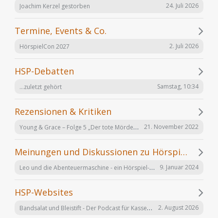
24. Juli 2026
Joachim Kerzel gestorben
Termine, Events & Co.
2. Juli 2026
HörspielCon 2027
HSP-Debatten
Samstag, 10:34
...zuletzt gehört
Rezensionen & Kritiken
Young & Grace – Folge 5 „Der tote Mörder“ von TOS Hörfabrik
21. November 2022
Meinungen und Diskussionen zu Hörspielen und Hörbüchern
Leo und die Abenteuermaschine - ein Hörspiel-Desaster mit Happy End
9. Januar 2024
HSP-Websites
Bandsalat und Bleistift - Der Podcast für Kassetten-Kinder
2. August 2026