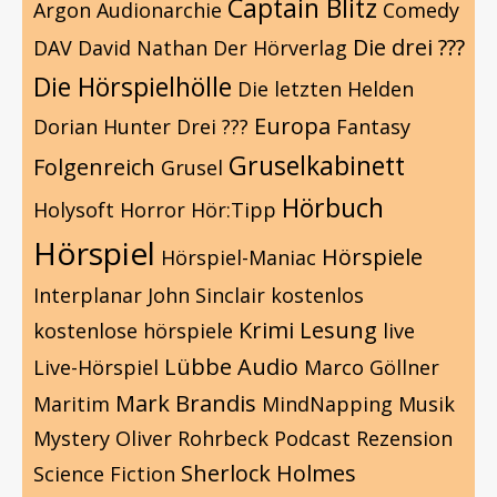
Captain Blitz
Argon
Audionarchie
Comedy
Die drei ???
DAV
David Nathan
Der Hörverlag
Die Hörspielhölle
Die letzten Helden
Europa
Dorian Hunter
Drei ???
Fantasy
Gruselkabinett
Folgenreich
Grusel
Hörbuch
Holysoft
Horror
Hör:Tipp
Hörspiel
Hörspiele
Hörspiel-Maniac
Interplanar
John Sinclair
kostenlos
Krimi
Lesung
kostenlose hörspiele
live
Lübbe Audio
Live-Hörspiel
Marco Göllner
Mark Brandis
Maritim
MindNapping
Musik
Mystery
Oliver Rohrbeck
Podcast
Rezension
Sherlock Holmes
Science Fiction