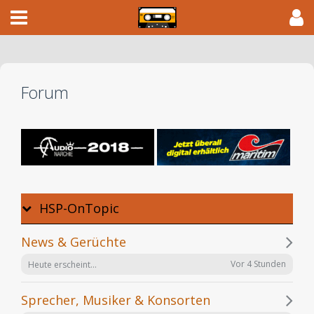
Forum
HSP-OnTopic
News & Gerüchte
Vor 4 Stunden
Heute erscheint...
Sprecher, Musiker & Konsorten