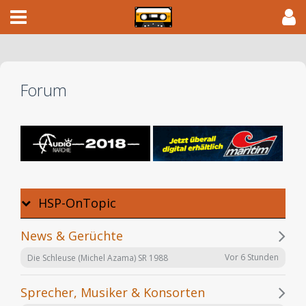
Forum
HSP-OnTopic
News & Gerüchte
Vor 6 Stunden
Die Schleuse (Michel Azama) SR 1988
Sprecher, Musiker & Konsorten