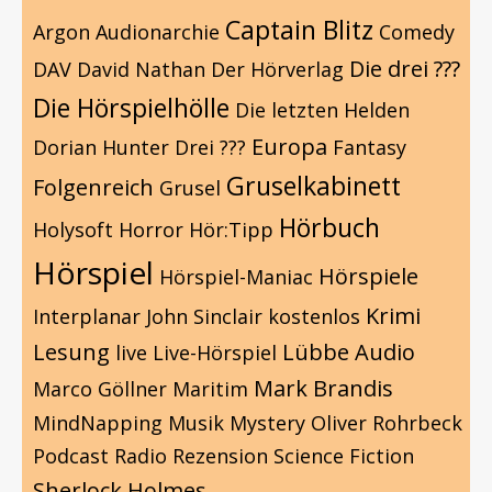
Captain Blitz
Argon
Audionarchie
Comedy
Die drei ???
DAV
David Nathan
Der Hörverlag
Die Hörspielhölle
Die letzten Helden
Europa
Dorian Hunter
Drei ???
Fantasy
Gruselkabinett
Folgenreich
Grusel
Hörbuch
Holysoft
Horror
Hör:Tipp
Hörspiel
Hörspiele
Hörspiel-Maniac
Krimi
Interplanar
John Sinclair
kostenlos
Lesung
Lübbe Audio
live
Live-Hörspiel
Mark Brandis
Marco Göllner
Maritim
MindNapping
Musik
Mystery
Oliver Rohrbeck
Podcast
Radio
Rezension
Science Fiction
Sherlock Holmes