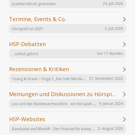
24. Juli 2026
Joachim Kerzel gestorben
Termine, Events & Co.
2. Juli 2026
HörspielCon 2027
HSP-Debatten
Vor 17 Stunden
...zuletzt gehört
Rezensionen & Kritiken
Young & Grace – Folge 5 „Der tote Mörder“ von TOS Hörfabrik
21. November 2022
Meinungen und Diskussionen zu Hörspielen und Hörbüchern
Leo und die Abenteuermaschine - ein Hörspiel-Desaster mit Happy End
9. Januar 2024
HSP-Websites
Bandsalat und Bleistift - Der Podcast für Kassetten-Kinder
2. August 2026