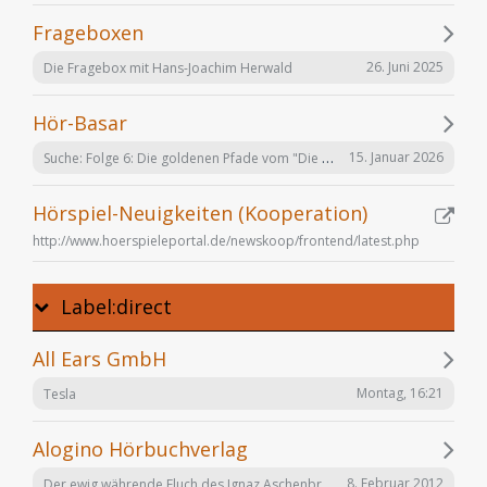
Frageboxen
26. Juni 2025
Die Fragebox mit Hans-Joachim Herwald
Hör-Basar
Suche: Folge 6: Die goldenen Pfade vom "Die Elfen" Hörspiel von Bernhard Hennen
15. Januar 2026
Hörspiel-Neuigkeiten (Kooperation)
http://www.hoerspieleportal.de/newskoop/frontend/latest.php
Label:direct
All Ears GmbH
Montag, 16:21
Tesla
Alogino Hörbuchverlag
Der ewig währende Fluch des Ignaz Aschenbrenner
8. Februar 2012