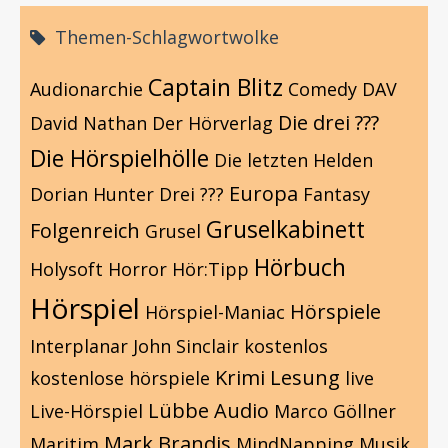
Themen-Schlagwortwolke
Captain Blitz
Audionarchie
Comedy
DAV
Die drei ???
David Nathan
Der Hörverlag
Die Hörspielhölle
Die letzten Helden
Europa
Dorian Hunter
Drei ???
Fantasy
Gruselkabinett
Folgenreich
Grusel
Hörbuch
Holysoft
Horror
Hör:Tipp
Hörspiel
Hörspiele
Hörspiel-Maniac
Interplanar
John Sinclair
kostenlos
Krimi
Lesung
kostenlose hörspiele
live
Lübbe Audio
Live-Hörspiel
Marco Göllner
Mark Brandis
Maritim
MindNapping
Musik