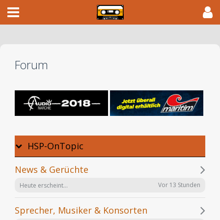
Forum
HSP-OnTopic
News & Gerüchte
Vor 13 Stunden
Heute erscheint...
Sprecher, Musiker & Konsorten