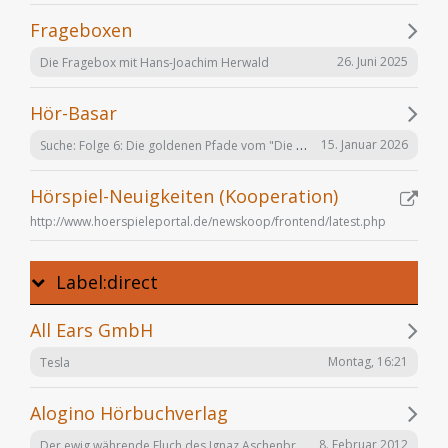
Frageboxen
26. Juni 2025
Die Fragebox mit Hans-Joachim Herwald
Hör-Basar
Suche: Folge 6: Die goldenen Pfade vom "Die Elfen" Hörspiel von Bernhard Hennen
15. Januar 2026
Hörspiel-Neuigkeiten (Kooperation)
http://www.hoerspieleportal.de/newskoop/frontend/latest.php
Label:direct
All Ears GmbH
Montag, 16:21
Tesla
Alogino Hörbuchverlag
Der ewig währende Fluch des Ignaz Aschenbrenner
8. Februar 2012