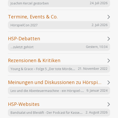
24. Juli 2026
Joachim Kerzel gestorben
Termine, Events & Co.
2. Juli 2026
HörspielCon 2027
HSP-Debatten
Gestern, 10:34
...zuletzt gehört
Rezensionen & Kritiken
Young & Grace – Folge 5 „Der tote Mörder“ von TOS Hörfabrik
21. November 2022
Meinungen und Diskussionen zu Hörspielen und Hörbüchern
Leo und die Abenteuermaschine - ein Hörspiel-Desaster mit Happy End
9. Januar 2024
HSP-Websites
Bandsalat und Bleistift - Der Podcast für Kassetten-Kinder
2. August 2026