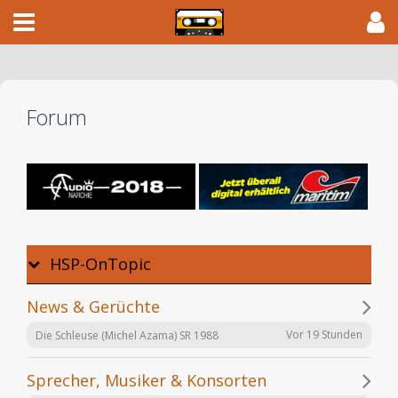
Forum
HSP-OnTopic
News & Gerüchte
Vor 19 Stunden
Die Schleuse (Michel Azama) SR 1988
Sprecher, Musiker & Konsorten