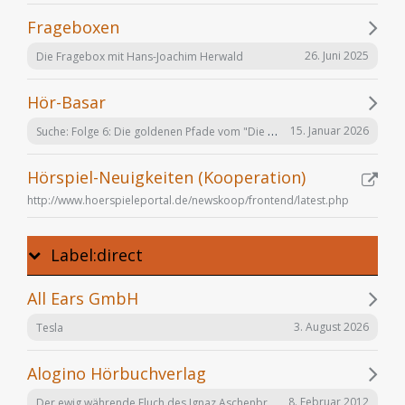
Frageboxen
26. Juni 2025
Die Fragebox mit Hans-Joachim Herwald
Hör-Basar
Suche: Folge 6: Die goldenen Pfade vom "Die Elfen" Hörspiel von Bernhard Hennen
15. Januar 2026
Hörspiel-Neuigkeiten (Kooperation)
http://www.hoerspieleportal.de/newskoop/frontend/latest.php
Label:direct
All Ears GmbH
3. August 2026
Tesla
Alogino Hörbuchverlag
Der ewig währende Fluch des Ignaz Aschenbrenner
8. Februar 2012