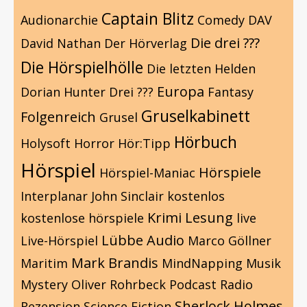
Captain Blitz
Audionarchie
Comedy
DAV
Die drei ???
David Nathan
Der Hörverlag
Die Hörspielhölle
Die letzten Helden
Europa
Dorian Hunter
Drei ???
Fantasy
Gruselkabinett
Folgenreich
Grusel
Hörbuch
Holysoft
Horror
Hör:Tipp
Hörspiel
Hörspiele
Hörspiel-Maniac
Interplanar
John Sinclair
kostenlos
Krimi
Lesung
kostenlose hörspiele
live
Lübbe Audio
Live-Hörspiel
Marco Göllner
Mark Brandis
Maritim
MindNapping
Musik
Mystery
Oliver Rohrbeck
Podcast
Radio
Sherlock Holmes
Rezension
Science Fiction