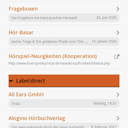
Frageboxen
26. Juni 2025
Die Fragebox mit Hans-Joachim Herwald
Hör-Basar
Suche: Folge 6: Die goldenen Pfade vom "Die Elfen" Hörspiel von Bernhard Hennen
15. Januar 2026
Hörspiel-Neuigkeiten (Kooperation)
http://www.hoerspieleportal.de/newskoop/frontend/latest.php
Label:direct
All Ears GmbH
Montag, 16:21
Tesla
Alogino Hörbuchverlag
Der ewig währende Fluch des Ignaz Aschenbrenner
8. Februar 2012