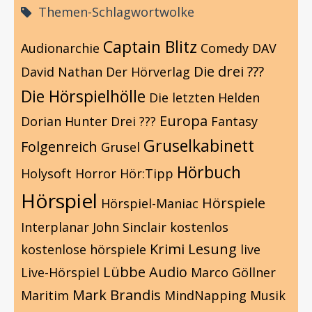
Themen-Schlagwortwolke
Captain Blitz
Audionarchie
Comedy
DAV
Die drei ???
David Nathan
Der Hörverlag
Die Hörspielhölle
Die letzten Helden
Europa
Dorian Hunter
Drei ???
Fantasy
Gruselkabinett
Folgenreich
Grusel
Hörbuch
Holysoft
Horror
Hör:Tipp
Hörspiel
Hörspiele
Hörspiel-Maniac
Interplanar
John Sinclair
kostenlos
Krimi
Lesung
kostenlose hörspiele
live
Lübbe Audio
Live-Hörspiel
Marco Göllner
Mark Brandis
Maritim
MindNapping
Musik