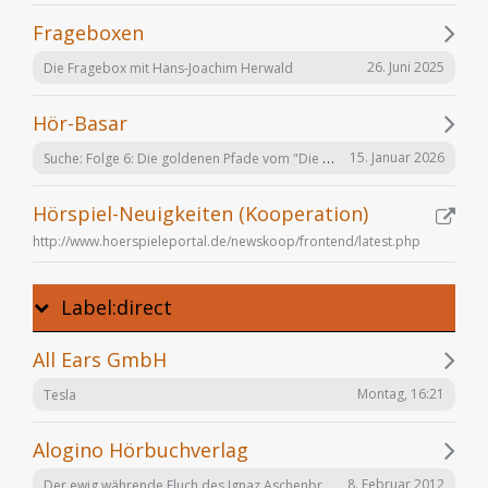
Frageboxen
26. Juni 2025
Die Fragebox mit Hans-Joachim Herwald
Hör-Basar
Suche: Folge 6: Die goldenen Pfade vom "Die Elfen" Hörspiel von Bernhard Hennen
15. Januar 2026
Hörspiel-Neuigkeiten (Kooperation)
http://www.hoerspieleportal.de/newskoop/frontend/latest.php
Label:direct
All Ears GmbH
Montag, 16:21
Tesla
Alogino Hörbuchverlag
Der ewig währende Fluch des Ignaz Aschenbrenner
8. Februar 2012