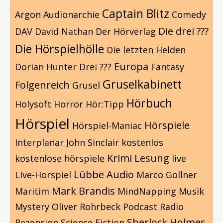
Captain Blitz
Argon
Audionarchie
Comedy
Die drei ???
DAV
David Nathan
Der Hörverlag
Die Hörspielhölle
Die letzten Helden
Europa
Dorian Hunter
Drei ???
Fantasy
Gruselkabinett
Folgenreich
Grusel
Hörbuch
Holysoft
Horror
Hör:Tipp
Hörspiel
Hörspiele
Hörspiel-Maniac
Interplanar
John Sinclair
kostenlos
Krimi
Lesung
kostenlose hörspiele
live
Lübbe Audio
Live-Hörspiel
Marco Göllner
Mark Brandis
Maritim
MindNapping
Musik
Mystery
Oliver Rohrbeck
Podcast
Radio
Sherlock Holmes
Rezension
Science Fiction