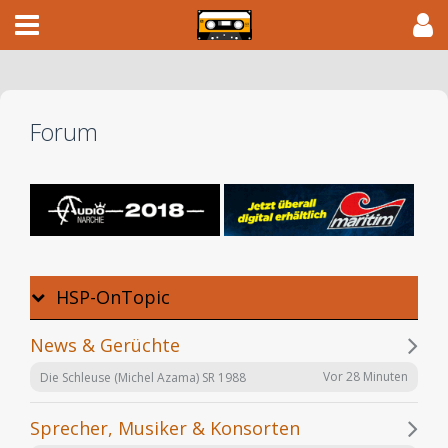
Forum
HSP-OnTopic
News & Gerüchte
Vor 28 Minuten
Die Schleuse (Michel Azama) SR 1988
Sprecher, Musiker & Konsorten