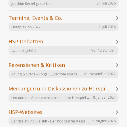
24. Juli 2026
Joachim Kerzel gestorben
Termine, Events & Co.
2. Juli 2026
HörspielCon 2027
HSP-Debatten
Vor 12 Stunden
...zuletzt gehört
Rezensionen & Kritiken
Young & Grace – Folge 5 „Der tote Mörder“ von TOS Hörfabrik
21. November 2022
Meinungen und Diskussionen zu Hörspielen und Hörbüchern
Leo und die Abenteuermaschine - ein Hörspiel-Desaster mit Happy End
9. Januar 2024
HSP-Websites
Bandsalat und Bleistift - Der Podcast für Kassetten-Kinder
2. August 2026