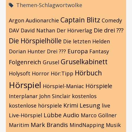
Themen-Schlagwortwolke
Captain Blitz
Argon
Audionarchie
Comedy
Die drei ???
DAV
David Nathan
Der Hörverlag
Die Hörspielhölle
Die letzten Helden
Europa
Dorian Hunter
Drei ???
Fantasy
Gruselkabinett
Folgenreich
Grusel
Hörbuch
Holysoft
Horror
Hör:Tipp
Hörspiel
Hörspiele
Hörspiel-Maniac
Interplanar
John Sinclair
kostenlos
Krimi
Lesung
kostenlose hörspiele
live
Lübbe Audio
Live-Hörspiel
Marco Göllner
Mark Brandis
Maritim
MindNapping
Musik