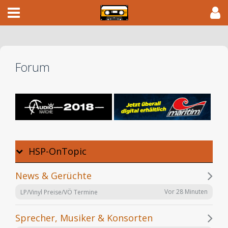
Forum
HSP-OnTopic
News & Gerüchte
Vor 28 Minuten
LP/Vinyl Preise/VÖ Termine
Sprecher, Musiker & Konsorten