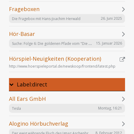
Frageboxen
26. Juni 2025
Die Fragebox mit Hans-Joachim Herwald
Hör-Basar
Suche: Folge 6: Die goldenen Pfade vom "Die Elfen" Hörspiel von Bernhard Hennen
15. Januar 2026
Hörspiel-Neuigkeiten (Kooperation)
http://www.hoerspieleportal.de/newskoop/frontend/latest.php
Label:direct
All Ears GmbH
Montag, 16:21
Tesla
Alogino Hörbuchverlag
Der ewig währende Fluch des Ignaz Aschenbrenner
8. Februar 2012