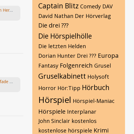
Captain Blitz
Comedy
DAV
Die Fragebox mit Hans-Joachim Herwald
David Nathan
Der Hörverlag
Die drei ???
Die Hörspielhölle
Die letzten Helden
Europa
Dorian Hunter
Drei ???
Folgenreich
Fantasy
Grusel
Gruselkabinett
Holysoft
Suche: Folge 6: Die goldenen Pfade vom "Die Elfen" Hörspiel von Bernhard Hennen
Hörbuch
Horror
Hör:Tipp
Hörspiel
Hörspiel-Maniac
Hörspiele
Interplanar
John Sinclair
kostenlos
Krimi
kostenlose hörspiele