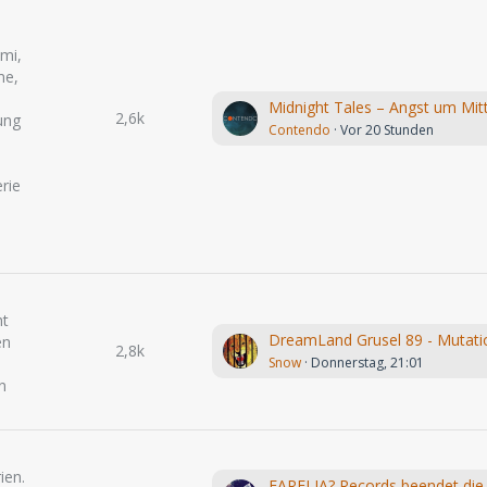
mi,
me,
2,6k
ung
Contendo
Vor 20 Stunden
rie
ht
en
2,8k
Snow
Donnerstag, 21:01
n
ien.