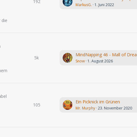
192
MarkusG.
1. Juni 2022
.
 die
n
MindNapping 46 - Mall of Dre
5k
Snow
1. August 2026
hern
abel
Ein Picknick im Grünen
105
Mr. Murphy
23. November 2020