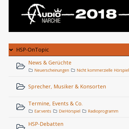
HSP-OnTopic
News & Gerüchte
Neuerscheinungen
Nicht kommerzielle Hörspie
Sprecher, Musiker & Konsorten
Termine, Events & Co.
Ear:vents
DieHörspiel
Radioprogramm
HSP-Debatten