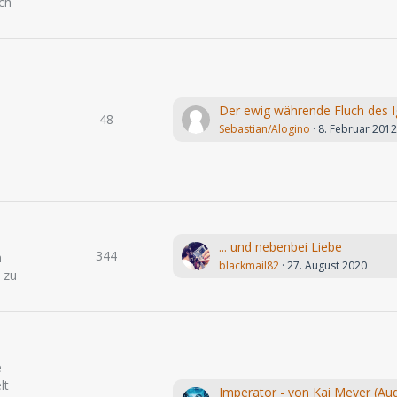
ch
48
Sebastian/Alogino
8. Februar 201
... und nebenbei Liebe
344
h
blackmail82
27. August 2020
 zu
e
lt
Imperator - von Kai Meyer (Aud