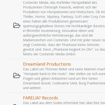
Contendo Media, das Krefelder Hörspiellabel des
Produzenten Christoph Piasecki, widmet sich der
Produktion von Hörspielserien und Hörbüchern. Ob Kri
Thriller, Horror, Mystery, Fantasy, SciFi oder Cosy Cri
eines haben alle Produktionen gemeinsam:
spannungsgeladene Stories mit hochkarätiger Besetz
in filmreifer Inszenierung. Innovative Ideen und
außergewöhnliche Vertriebswege, das sind die
Markenzeichen von Contendo. Und mit jeder neuen Se
zeigt Contendo, dass der Phantasie keine Grenzen
gesetzt sind. Denn „Phantasie beginnt im Ohr“, so das
Motto der Contendo Media GmbH.
Dreamland Productions
Das Label um Thomas Birker und seine Mannen mac
"Hörspiele back to the roots". Hier stellen sie sich eur
Fragen und geben Antworten rund um ihre Serien
Dreamland Grusel, Codename SAM, Burg Frankenstei
und weitere.
FARELIA? Records
Das Label aus dem Süden informiert hier über ihre Ser