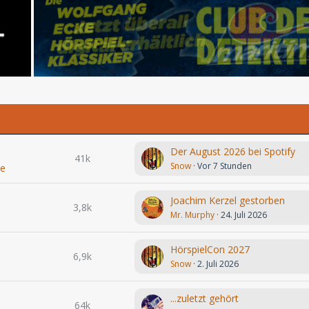
Der August 2026 bei Spotify
41k
Snow
Vor 7 Stunden
le
Joachim Kerzel gestorben
3,8k
Mr. Murphy
24. Juli 2026
HörspielCon 2027
6,9k
Snow
2. Juli 2026
...zuletzt gehört
64k