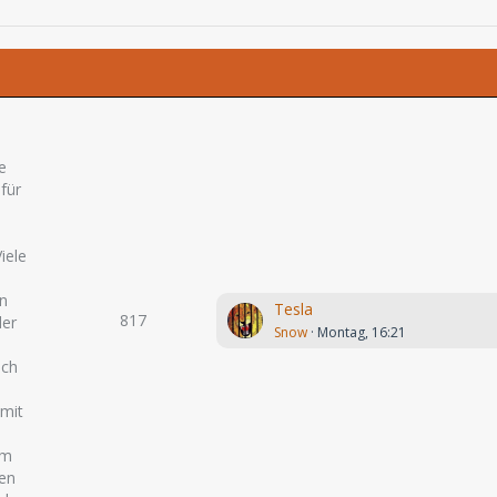
e
 für
iele
en
Tesla
817
der
Snow
Montag, 16:21
och
 mit
um
ten