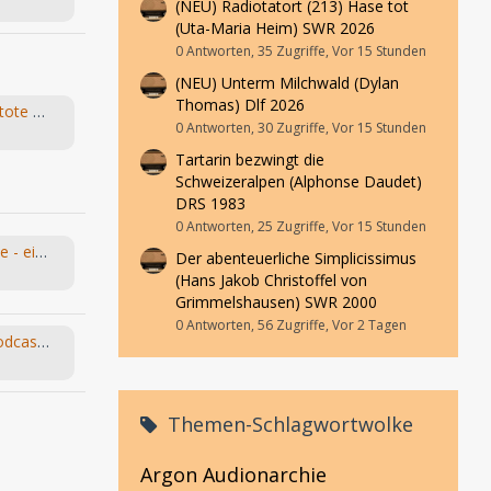
(NEU) Radiotatort (213) Hase tot
(Uta-Maria Heim) SWR 2026
0 Antworten, 35 Zugriffe, Vor 15 Stunden
(NEU) Unterm Milchwald (Dylan
Thomas) Dlf 2026
Young & Grace – Folge 5 „Der tote Mörder“ von TOS Hörfabrik
0 Antworten, 30 Zugriffe, Vor 15 Stunden
Tartarin bezwingt die
Schweizeralpen (Alphonse Daudet)
DRS 1983
0 Antworten, 25 Zugriffe, Vor 15 Stunden
Leo und die Abenteuermaschine - ein Hörspiel-Desaster mit Happy End
Der abenteuerliche Simplicissimus
(Hans Jakob Christoffel von
Grimmelshausen) SWR 2000
0 Antworten, 56 Zugriffe, Vor 2 Tagen
Bandsalat und Bleistift - Der Podcast für Kassetten-Kinder
Themen-Schlagwortwolke
Argon
Audionarchie