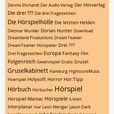
Der Hörverlag
Dennis Ehrhardt
Der Audio Verlag
Die drei ???
Die drei Fragezeichen
Die Hörspielhölle
Die letzten Helden
Dorian Hunter
Dietmar Wunder
Download
Dreamland Productions
DreamTeamer
Drei ???
DreamTeamer Hörspieler
Europa
Fantasy
Drei Fragezeichen
Film
Folgenreich
Grusel
Gewinnspiel
Gratis
Gruselkabinett
Hamburg
HighscoreMusic
Holysoft
Horror
Hör:Tipp
Hoerspiel
Hörspiel
Hörbuch
Hörbücher
Hörspiele
Hörspiel-Maniac
iListen
Interplanar
Ivar Leon Menger
Jason Dark