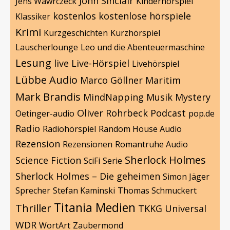
John Sinclair
Jens Wawrczeck
Kinderhörspiel
kostenlos
kostenlose hörspiele
Klassiker
Krimi
Kurzgeschichten
Kurzhörspiel
Lauscherlounge
Leo und die Abenteuermaschine
Lesung
live
Live-Hörspiel
Livehörspiel
Lübbe Audio
Marco Göllner
Maritim
Mark Brandis
MindNapping
Musik
Mystery
Oliver Rohrbeck
Podcast
Oetinger-audio
pop.de
Radio
Radiohörspiel
Random House Audio
Rezension
Rezensionen
Romantruhe Audio
Sherlock Holmes
Science Fiction
SciFi
Serie
Sherlock Holmes – Die geheimen
Simon Jäger
Sprecher
Stefan Kaminski
Thomas Schmuckert
Titania Medien
Thriller
TKKG
Universal
WDR
WortArt
Zaubermond