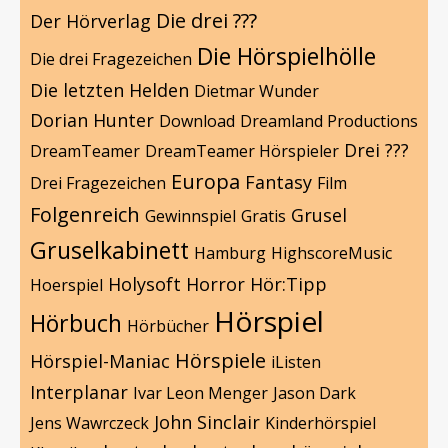
Die drei ???
Der Hörverlag
Die Hörspielhölle
Die drei Fragezeichen
Die letzten Helden
Dietmar Wunder
Dorian Hunter
Download
Dreamland Productions
Drei ???
DreamTeamer
DreamTeamer Hörspieler
Europa
Fantasy
Drei Fragezeichen
Film
Folgenreich
Grusel
Gewinnspiel
Gratis
Gruselkabinett
Hamburg
HighscoreMusic
Holysoft
Horror
Hör:Tipp
Hoerspiel
Hörspiel
Hörbuch
Hörbücher
Hörspiele
Hörspiel-Maniac
iListen
Interplanar
Ivar Leon Menger
Jason Dark
John Sinclair
Jens Wawrczeck
Kinderhörspiel