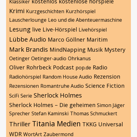
kostenlos
kostenlose hörspiele
Klassiker
Krimi
Kurzgeschichten
Kurzhörspiel
Lauscherlounge
Leo und die Abenteuermaschine
Lesung
live
Live-Hörspiel
Livehörspiel
Lübbe Audio
Marco Göllner
Maritim
Mark Brandis
MindNapping
Musik
Mystery
Oetinger
Oetinger-audio
Ohrkanus
Oliver Rohrbeck
Podcast
Radio
pop.de
Rezension
Radiohörspiel
Random House Audio
Science Fiction
Rezensionen
Romantruhe Audio
Sherlock Holmes
SciFi
Serie
Sherlock Holmes – Die geheimen
Simon Jäger
Sprecher
Stefan Kaminski
Thomas Schmuckert
Titania Medien
Thriller
TKKG
Universal
WDR
WortArt
Zaubermond