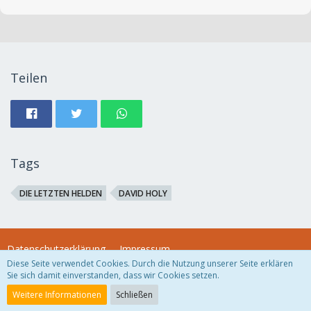
Teilen
Tags
DIE LETZTEN HELDEN
DAVID HOLY
Datenschutzerklärung
Impressum
Diese Seite verwendet Cookies. Durch die Nutzung unserer Seite erklären
Sie sich damit einverstanden, dass wir Cookies setzen.
Community-Software:
WoltLab Suite™
Weitere Informationen
Schließen