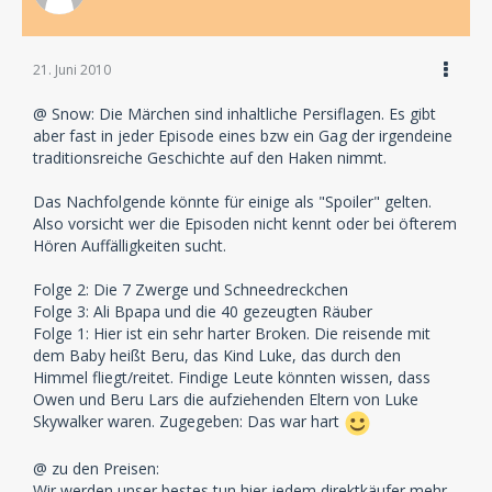
21. Juni 2010
@ Snow: Die Märchen sind inhaltliche Persiflagen. Es gibt
aber fast in jeder Episode eines bzw ein Gag der irgendeine
traditionsreiche Geschichte auf den Haken nimmt.
Das Nachfolgende könnte für einige als "Spoiler" gelten.
Also vorsicht wer die Episoden nicht kennt oder bei öfterem
Hören Auffälligkeiten sucht.
Folge 2: Die 7 Zwerge und Schneedreckchen
Folge 3: Ali Bpapa und die 40 gezeugten Räuber
Folge 1: Hier ist ein sehr harter Broken. Die reisende mit
dem Baby heißt Beru, das Kind Luke, das durch den
Himmel fliegt/reitet. Findige Leute könnten wissen, dass
Owen und Beru Lars die aufziehenden Eltern von Luke
Skywalker waren. Zugegeben: Das war hart
@ zu den Preisen:
Wir werden unser bestes tun hier jedem direktkäufer mehr