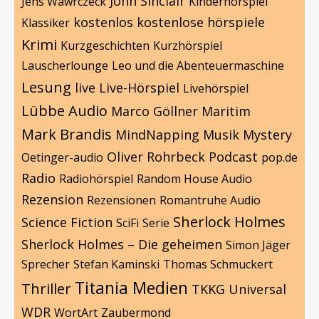
John Sinclair
Jens Wawrczeck
Kinderhörspiel
kostenlos
kostenlose hörspiele
Klassiker
Krimi
Kurzgeschichten
Kurzhörspiel
Lauscherlounge
Leo und die Abenteuermaschine
Lesung
live
Live-Hörspiel
Livehörspiel
Lübbe Audio
Marco Göllner
Maritim
Mark Brandis
MindNapping
Musik
Mystery
Oliver Rohrbeck
Podcast
Oetinger-audio
pop.de
Radio
Radiohörspiel
Random House Audio
Rezension
Rezensionen
Romantruhe Audio
Sherlock Holmes
Science Fiction
SciFi
Serie
Sherlock Holmes – Die geheimen
Simon Jäger
Sprecher
Stefan Kaminski
Thomas Schmuckert
Titania Medien
Thriller
TKKG
Universal
WDR
WortArt
Zaubermond