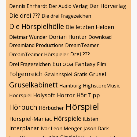
Der Hörverlag
Dennis Ehrhardt
Der Audio Verlag
Die drei ???
Die drei Fragezeichen
Die Hörspielhölle
Die letzten Helden
Dorian Hunter
Dietmar Wunder
Download
Dreamland Productions
DreamTeamer
Drei ???
DreamTeamer Hörspieler
Europa
Fantasy
Drei Fragezeichen
Film
Folgenreich
Grusel
Gewinnspiel
Gratis
Gruselkabinett
Hamburg
HighscoreMusic
Holysoft
Horror
Hör:Tipp
Hoerspiel
Hörspiel
Hörbuch
Hörbücher
Hörspiele
Hörspiel-Maniac
iListen
Interplanar
Ivar Leon Menger
Jason Dark