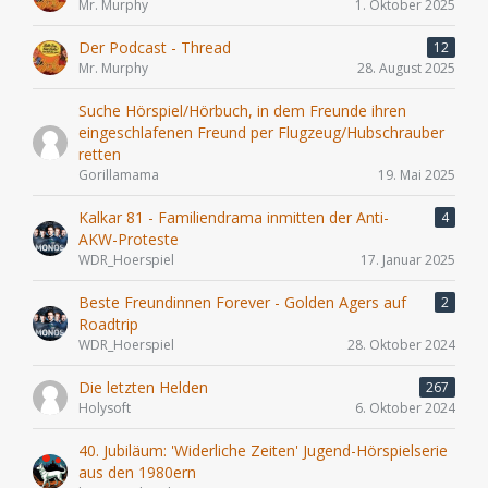
Mr. Murphy
1. Oktober 2025
Der Podcast - Thread
12
Mr. Murphy
28. August 2025
Suche Hörspiel/Hörbuch, in dem Freunde ihren
eingeschlafenen Freund per Flugzeug/Hubschrauber
retten
Gorillamama
19. Mai 2025
Kalkar 81 - Familiendrama inmitten der Anti-
4
AKW-Proteste
WDR_Hoerspiel
17. Januar 2025
Beste Freundinnen Forever - Golden Agers auf
2
Roadtrip
WDR_Hoerspiel
28. Oktober 2024
Die letzten Helden
267
Holysoft
6. Oktober 2024
40. Jubiläum: 'Widerliche Zeiten' Jugend-Hörspielserie
aus den 1980ern