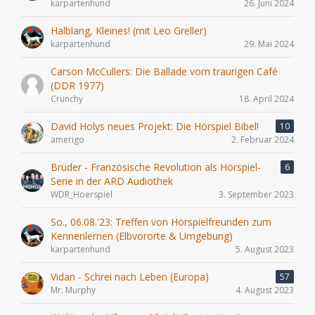
karpartenhund
26. Juni 2024
Halblang, Kleines! (mit Leo Greller)
karpartenhund
29. Mai 2024
Carson McCullers: Die Ballade vom traurigen Café
(DDR 1977)
Crunchy
18. April 2024
David Holys neues Projekt: Die Hörspiel Bibel!
10
amerigo
2. Februar 2024
Brüder - Französische Revolution als Hörspiel-
6
Serie in der ARD Audiothek
WDR_Hoerspiel
3. September 2023
So., 06.08.'23: Treffen von Hörspielfreunden zum
Kennenlernen (Elbvororte & Umgebung)
karpartenhund
5. August 2023
Vidan - Schrei nach Leben (Europa)
57
Mr. Murphy
4. August 2023