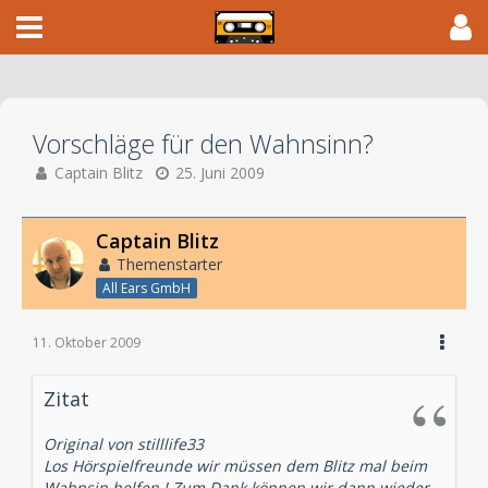
Vorschläge für den Wahnsinn?
Captain Blitz
25. Juni 2009
Captain Blitz
Themenstarter
All Ears GmbH
11. Oktober 2009
Zitat
Original von stilllife33
Los Hörspielfreunde wir müssen dem Blitz mal beim
Wahnsin helfen ! Zum Dank können wir dann wieder