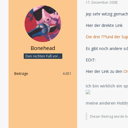
17. Dezember 2008
Jep sehr witzig gemach
Hier der direkte Link
Die drei ???und der Sup
Bonehead
Es gibt noch andere sch
Den rechten Fuß vor...
EDIT:
Hier der Link zu den
Or
Beiträge
4.651
Ich bin wirklich ein s
meine anderen Hobby
Dieser Beitrag wurde ber