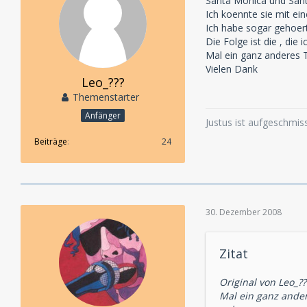
Santa Monica und Santa
Ich koennte sie mit ei
Ich habe sogar gehoert 
Die Folge ist die , die 
Mal ein ganz anderes T
Vielen Dank
Leo_???
Themenstarter
Anfänger
Justus ist aufgeschmi
Beiträge
24
30. Dezember 2008
Zitat
Original von Leo_??
Mal ein ganz ander