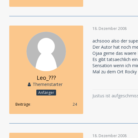
18. Dezember 2008
achsooo also der super
Der Autor hat noch me
Ojaa gerne das waere 
Es gibt tatsaechlich ei
Sensation wenn ich mir
Mal zu dem Ort Rocky Be
Leo_???
Themenstarter
Anfänger
Justus ist aufgeschmi
Beiträge
24
18. Dezember 2008