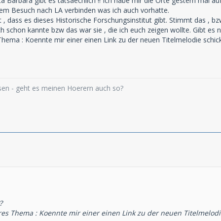
 Barbara gibt es tatsaechlich !! Ich habe mir die Orte gestern mal auf
nem Besuch nach LA verbinden was ich auch vorhatte.
, dass es dieses Historische Forschungsinstitut gibt. Stimmt das , bzw
ich schon kannte bzw das war sie , die ich euch zeigen wollte. Gibt es n
hema : Koennte mir einer einen Link zu der neuen Titelmelodie schic
ssen - geht es meinen Hoerern auch so?
?
es Thema : Koennte mir einer einen Link zu der neuen Titelmelodi