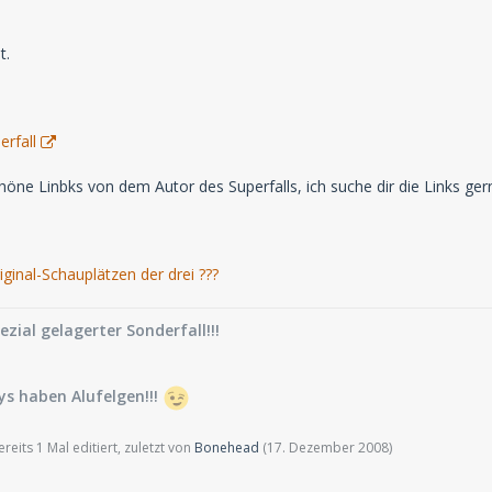
t.
erfall
öne Linbks von dem Autor des Superfalls, ich suche dir die Links gern
iginal-Schauplätzen der drei ???
pezial gelagerter Sonderfall!!!
s haben Alufelgen!!!
eits 1 Mal editiert, zuletzt von
Bonehead
(
17. Dezember 2008
)