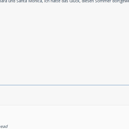
bara und Santa Monica, ich hätte das Glück, diesen Sommer dortgewes
head