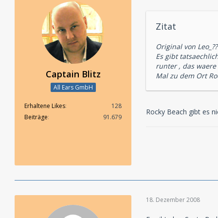
Zitat
Original von Leo_??
Es gibt tatsaechlic
runter , das waere
Captain Blitz
Mal zu dem Ort Rock
All Ears GmbH
Erhaltene Likes
128
Rocky Beach gibt es nich
Beiträge
91.679
18. Dezember 2008