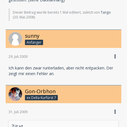
Dieser Beitrag wurde bereits 1 Mal editiert, zuletzt von
Tango
(
20. Mai 2008
)
sunny
Anfänger
29. Juli 2009
Ich kann den zwar runterladen, aber nicht entpacken. Der
zeigt mir einen Fehler an.
Gon-Orbhon
ex Delta Kurfürst 7
31. Juli 2009
Zitat