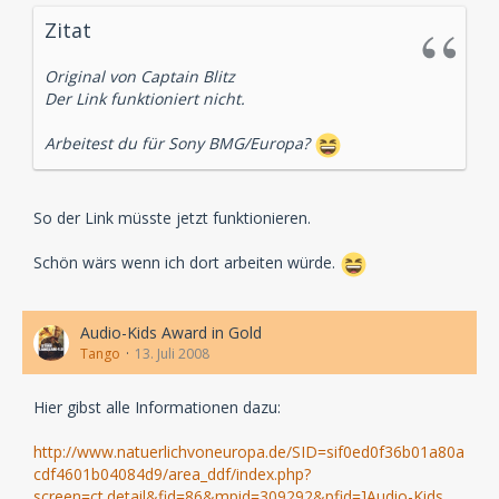
Zitat
Original von Captain Blitz
Der Link funktioniert nicht.
Arbeitest du für Sony BMG/Europa?
So der Link müsste jetzt funktionieren.
Schön wärs wenn ich dort arbeiten würde.
Audio-Kids Award in Gold
Tango
13. Juli 2008
Hier gibst alle Informationen dazu:
http://www.natuerlichvoneuropa.de/SID=sif0ed0f36b01a80a
cdf4601b04084d9/area_ddf/index.php?
screen=ct.detail&fid=86&mpid=309292&pfid=]Audio-Kids