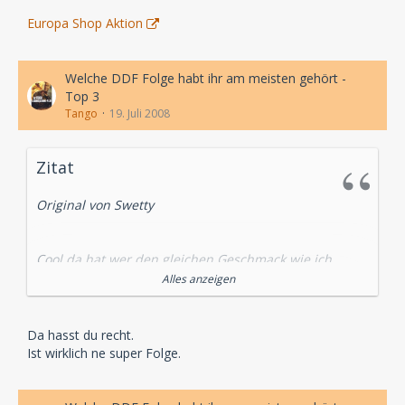
Europa Shop Aktion
Welche DDF Folge habt ihr am meisten gehört -
Top 3
Tango
19. Juli 2008
Zitat
Original von Swetty
Cool da hat wer den gleichen Geschmack wie ich.
Alles anzeigen
Nacht in Angst ist halt schon ein Hammer folge
Da hasst du recht.
Ist wirklich ne super Folge.