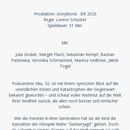
Produktion: storyblond - BR 2023
Regie: Lorenz Schuster
Spieldauer: 31 Min.
Mit:
Julia Gruber, Marget Flach, Sebastian Kempf, Bastian
Pastewka, Veronika Schmalzried, Maresa Sedlmeir, Jakob
Tögel
Podcasterin Mia, 32, ist mit ihrem zynischen Blick auf die
unendlichen Krisen und Katastrophen der Gegenwart
bekannt geworden − und schaut voller Wehmut auf die Welt
ihrer Kindheit zurück, als alles noch besser und einfacher
schien.
Wie die meisten in ihrer Generation hat sie als Kind die
Kassetten der Hörspiel-Reihe "Geisterjagd" gehört. Doch
als scheinbar einzige Person auf der Welt erinnert sie sich