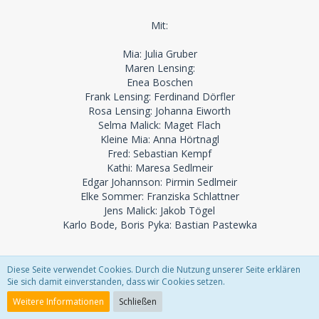
Mit:
Mia: Julia Gruber
Maren Lensing:
Enea Boschen
Frank Lensing: Ferdinand Dörfler
Rosa Lensing: Johanna Eiworth
Selma Malick: Maget Flach
Kleine Mia: Anna Hörtnagl
Fred: Sebastian Kempf
Kathi: Maresa Sedlmeir
Edgar Johannson: Pirmin Sedlmeir
Elke Sommer: Franziska Schlattner
Jens Malick: Jakob Tögel
Karlo Bode, Boris Pyka: Bastian Pastewka
Podcasterin Mia, 32, ist mit ihrem zynischen Blick auf die
Diese Seite verwendet Cookies. Durch die Nutzung unserer Seite erklären
unendlichen Krisen und Katastrophen der Gegenwart
Sie sich damit einverstanden, dass wir Cookies setzen.
bekannt geworden − und schaut voller Wehmut auf die Welt
Weitere Informationen
Schließen
ihrer Kindheit zurück, als alles noch besser und einfacher