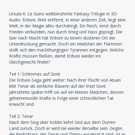
Ursula K. Le Guins weltberühmte Fantasy-Trilogie in 3D-
Audio: Erdsee. Weit entfernt, in einer anderen Zeit, liegt eine
Welt, in der Magie alles durchdringt. Ein Reich, einst durch
Frieden verbunden, nun durch Krieg und Hass geprägt. Die
Gier nach Macht hat Erdsee zu einem düsteren Ort der
Unterdrückung gemacht. Doch ein Mädchen der Flammen
stellt sich den machthungrigen Tyrannen entgegen. Welche
Kräfte müssen fließen, damit Erdsee wieder ins
Gleichgewicht findet?
Teil 1: Schlmmes auf Gont
Die Erdsee-Saga geht weiter: Nach ihrer Flucht von Atuan
lebt Tenar als einfache Bäuerin auf der Insel Gont.
Jahrzehnte später trifft sie auf ein kleines Mädchen, dessen
geheimnisvolle Kräfte in Folge einer schrecklichen Tat
erwacht sind.
Teil 2: Tenar
Nach dem Sieg über Kobbe kehrt Ged aus dem Dürren
Land zurück. Doch er wird nie wieder derselbe sein. Gegen
die Bedrohung, der Tenar und Therru ausgesetzt sind, ist er