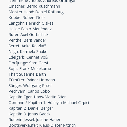
Nemmerle / Rabe: Andreas Grothgar
Ginscher: Bernd Kuschmann
Meister Hand: Daniel Rothaug
Kobbe: Robert Dölle
Langohr: Heinrich Giskes
Heiler: Fabio Menéndez
Rufer: Axel Gottschick
Penthe: Berit Vander
Serret: Anke Retzlaff
Nilgu: Karmela Shako
Edelgarb: Cennet Voß
Dorfjunge: Sam Gerst
Sopli: Frank Musekamp
Thar: Susanne Barth
Türhüter: Rainer Homann
Sänger: Wolfgang Rüter
Pechvarri: Carlos Lobo
Kapitän Eger: Hans-Martin Stier
Obmann / Kapitän 1: Hüseyin Michael Cirpici
Kapitän 2: Daniel Berger
Kapitän 3: Jonas Baeck
Ruderin Jessel: Justine Hauer
Bootsverkäufer: Klaus-Dieter Pittrich