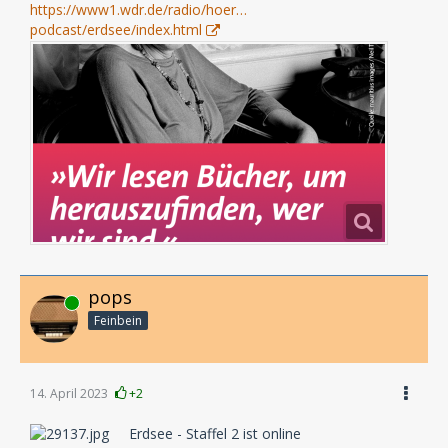
https://www1.wdr.de/radio/hoer…
podcast/erdsee/index.html
pops
Online
Feinbein
14. April 2023
+2
Erdsee - Staffel 2 ist online