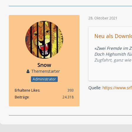
28. Oktober 2021
Neu als Downlo
«Zwei Fremde im Zu
Doch Highsmith fühl
Zugfahrt, ganz wie
Snow
Themenstarter
Mit:
Marlise Fischer, H
Administrator
Quelle:
https://www.sr
Regie: Lilian Näf
Erhaltene Likes
393
Technische Realis
Beiträge
24.318
Musik: Ruth Bieri