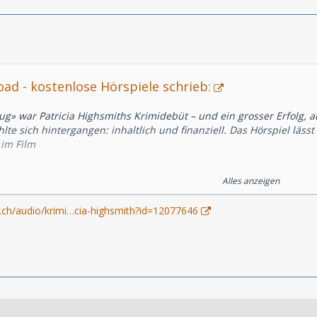
ad - kostenlose Hörspiele schrieb:
g» war Patricia Highsmiths Krimidebüt – und ein grosser Erfolg, a
te sich hintergangen: inhaltlich und finanziell. Das Hörspiel lässt
 im Film
Alles anzeigen
anspeter Bader
f.ch/audio/krimi…cia-highsmith?id=12077646
ierung: Mirjam Emmenegger