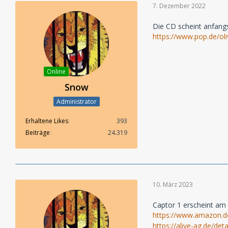
7. Dezember 2022
Die CD scheint anfangs 
https://www.pop.de/oli
Online
Snow
Administrator
Erhaltene Likes
393
Beiträge
24.319
10. März 2023
Captor 1 erscheint am 
https://www.amazon.
https://alive-ag.de/de