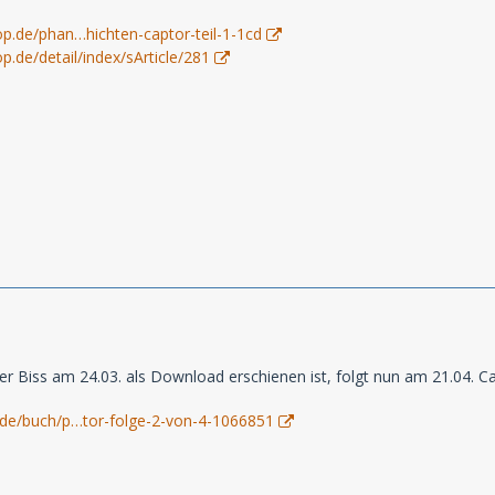
p.de/phan…hichten-captor-teil-1-1cd
.de/detail/index/sArticle/281
 Biss am 24.03. als Download erschienen ist, folgt nun am 21.04. Cap
.de/buch/p…tor-folge-2-von-4-1066851