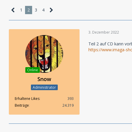
1
2
3
4
3. Dezember 2022
Teil 2 auf CD kann vor
https://www.imaga-sho
Online
Snow
Administrator
Erhaltene Likes
393
Beiträge
24.319