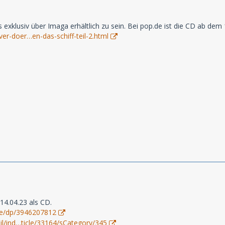
exklusiv über Imaga erhältlich zu sein. Bei pop.de ist die CD ab dem 1
ver-doer…en-das-schiff-teil-2.html
14.04.23 als CD.
de/dp/3946207812
tail/ind…ticle/33164/sCategory/345