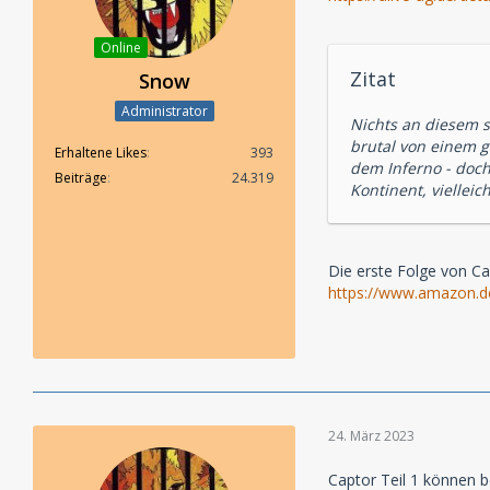
Online
Zitat
Snow
Administrator
Nichts an diesem s
brutal von einem g
Erhaltene Likes
393
dem Inferno - doch
Beiträge
24.319
Kontinent, viellei
Die erste Folge von Ca
https://www.amazon
24. März 2023
Captor Teil 1 können b