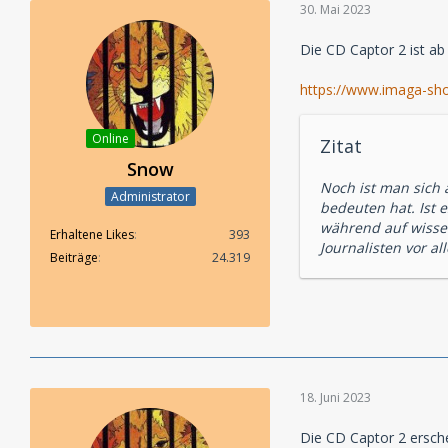
30. Mai 2023
Die CD Captor 2 ist ab
https://www.imaga-shop
Online
Zitat
Snow
Noch ist man sich
Administrator
bedeuten hat. Ist 
während auf wissen
Erhaltene Likes
393
Journalisten vor al
Beiträge
24.319
18. Juni 2023
Die CD Captor 2 ersch