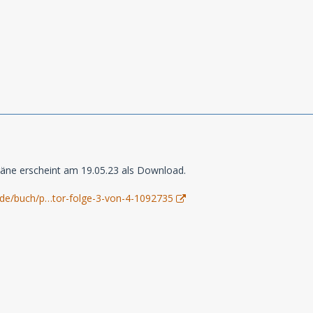
täne erscheint am 19.05.23 als Download.
.de/buch/p…tor-folge-3-von-4-1092735