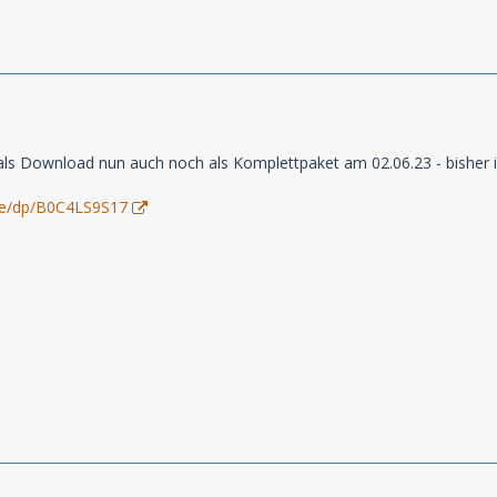
 als Download nun auch noch als Komplettpaket am 02.06.23 - bisher ist
de/dp/B0C4LS9S17