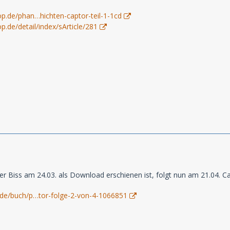
p.de/phan…hichten-captor-teil-1-1cd
.de/detail/index/sArticle/281
 Biss am 24.03. als Download erschienen ist, folgt nun am 21.04. Cap
.de/buch/p…tor-folge-2-von-4-1066851