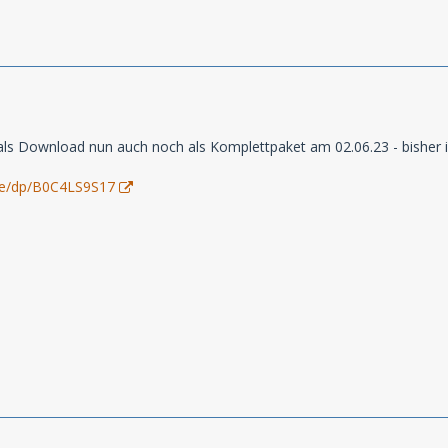
 als Download nun auch noch als Komplettpaket am 02.06.23 - bisher ist
de/dp/B0C4LS9S17