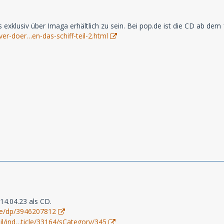
exklusiv über Imaga erhältlich zu sein. Bei pop.de ist die CD ab dem 1
ver-doer…en-das-schiff-teil-2.html
14.04.23 als CD.
de/dp/3946207812
tail/ind…ticle/33164/sCategory/345