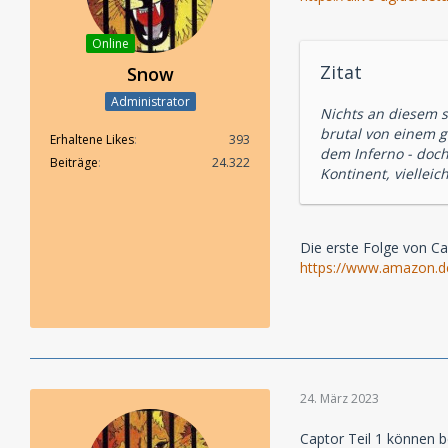
Online
Zitat
Snow
Administrator
Nichts an diesem s
brutal von einem g
Erhaltene Likes
393
dem Inferno - doch
Beiträge
24.322
Kontinent, viellei
Die erste Folge von Ca
https://www.amazon
24. März 2023
Captor Teil 1 können b