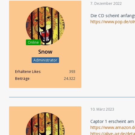
7. Dezember 2022
Die CD scheint anfangs 
https://www.pop.de/oli
Online
Snow
Administrator
Erhaltene Likes
393
Beiträge
24.322
10. März 2023
Captor 1 erscheint am 
https://www.amazon.
https://alive-ag.de/de