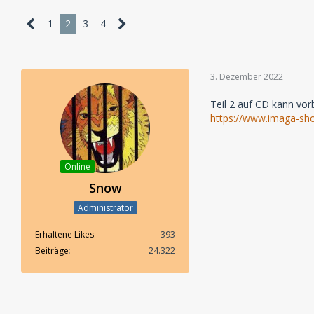
1
2
3
4
3. Dezember 2022
Teil 2 auf CD kann vor
https://www.imaga-sho
Online
Snow
Administrator
Erhaltene Likes
393
Beiträge
24.322