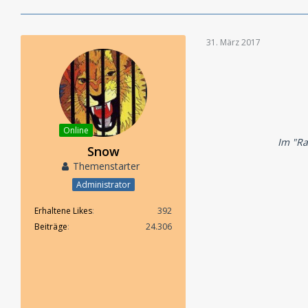
31. März 2017
Online
Im "Ra
Snow
Themenstarter
Administrator
Erhaltene Likes
392
Beiträge
24.306