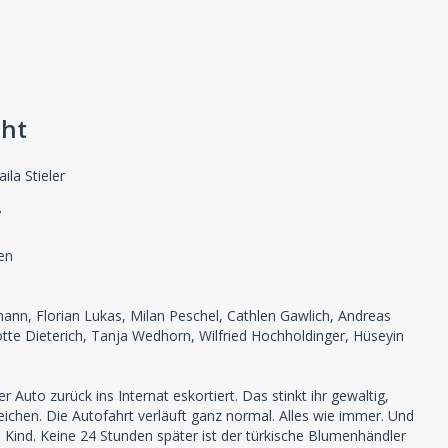
cht
la Stieler
7
ien
ann, Florian Lukas, Milan Peschel, Cathlen Gawlich, Andreas
lotte Dieterich, Tanja Wedhorn, Wilfried Hochholdinger, Hüseyin
uto zurück ins Internat eskortiert. Das stinkt ihr gewaltig,
weichen. Die Autofahrt verläuft ganz normal. Alles wie immer. Und
s Kind. Keine 24 Stunden später ist der türkische Blumenhändler