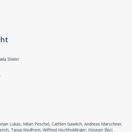
cht
la Stieler
7
rian Lukas, Milan Peschel, Cathlen Gawlich, Andreas Marschner,
eterich, Tanja Wedhorn, Wilfried Hochholdinger, Hüseyin Ekici