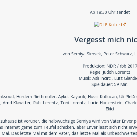
Ab 18:30 Uhr sendet
Vergesst mich ni
von Semiya Simsek, Peter Schwarz, Lai
Produktion: NDR / rbb 201
Regie: Judith Lorentz
Musik: Asli Incirci, Lutz Gland
Spieldauer: 59 Min.
ksoud, Hürdem Riethmüller, Aykut Kayacik, Hussi Kutlucan, Uli Pleßm
t, Arnd Klawitter, Rubi Lerentz, Toni Lorentz, Lucie Hartenstein, Char
Ekici
ause ist vorüber, die halbwüchsige Semiya wird von Vater Enver per A
as Internat gerne zum Teufel schicken, aber Enver lässt sich nicht er
te Mal. Das letzte Mal mit dem Vater, das letzte Mal als unbeschwerte