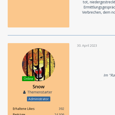
tot, niedergestreck
Ermittlungsgespräch
Verbrechen, dem no
30. April 2023
Im "Ra
Online
Snow
Themenstarter
Administrator
Erhaltene Likes
392
Beiträge
24.306