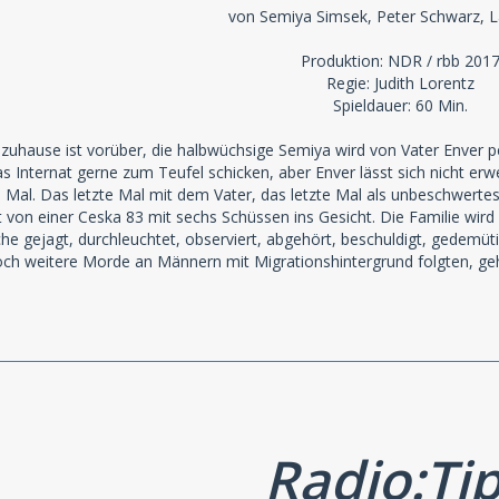
von Semiya Simsek, Peter Schwarz, Lai
Produktion: NDR / rbb 201
Regie: Judith Lorentz
Spieldauer: 60 Min.
ause ist vorüber, die halbwüchsige Semiya wird von Vater Enver per A
as Internat gerne zum Teufel schicken, aber Enver lässt sich nicht er
te Mal. Das letzte Mal mit dem Vater, das letzte Mal als unbeschwerte
t von einer Ceska 83 mit sechs Schüssen ins Gesicht. Die Familie wird
e gejagt, durchleuchtet, observiert, abgehört, beschuldigt, gedemütig
ch weitere Morde an Männern mit Migrationshintergrund folgten, ge
Radio:Ti