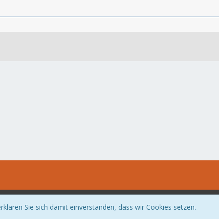
Community-Software:
WoltLab Suite™
klären Sie sich damit einverstanden, dass wir Cookies setzen.