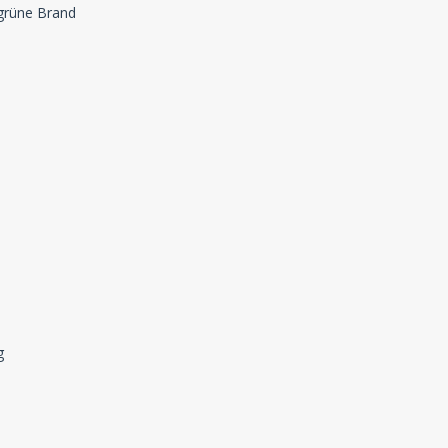
 grüne Brand
g