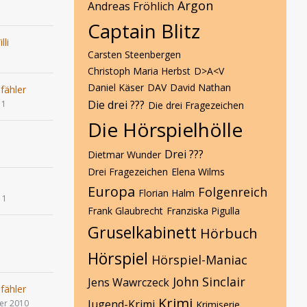
Argon
Andreas Fröhlich
Captain Blitz
lli
Carsten Steenbergen
1
Christoph Maria Herbst
D>A<V
Daniel Käser
DAV
David Nathan
fähler
Die drei ???
11
Die drei Fragezeichen
Die Hörspielhölle
Drei ???
Dietmar Wunder
Drei Fragezeichen
Elena Wilms
Europa
Folgenreich
Florian Halm
11
Frank Glaubrecht
Franziska Pigulla
Gruselkabinett
Hörbuch
Hörspiel
Hörspiel-Maniac
John Sinclair
Jens Wawrczeck
fähler
Krimi
Jugend-Krimi
er 2010
Krimiserie