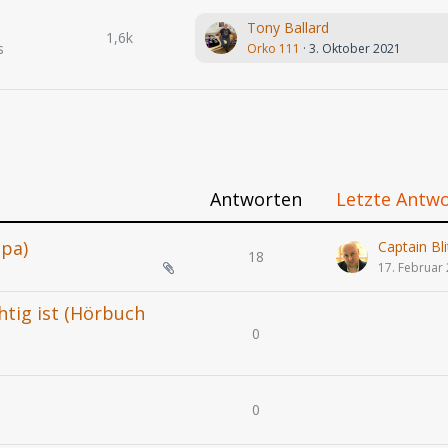
Tony Ballard
1,6k
s
Orko 111
3. Oktober 2021
Antworten
Letzte Antw
opa)
Captain Bli
18
17. Februar
htig ist (Hörbuch
0
0