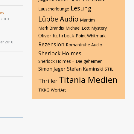
Lesung
Lauscherlounge
ws
Lübbe Audio
 2010
Maritim
Mark Brandis
Michael Lott
Mystery
Oliver Rohrbeck
Point Whitmark
er 2010
Rezension
Romantruhe Audio
Sherlock Holmes
Sherlock Holmes – Die geheimen
Simon Jäger
Stefan Kaminski
STIL
Titania Medien
Thriller
TKKG
WortArt