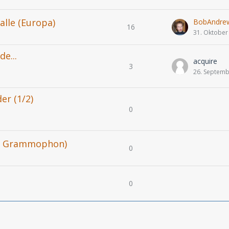
Falle (Europa)
BobAndre
16
31. Oktober
e...
acquire
3
26. Septemb
er (1/2)
0
che Grammophon)
0
0