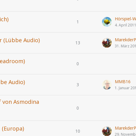
ich)
Hörspiel-Wi
1
4. April 201
ur (Lübbe Audio)
MarekderP
13
31. März 20
Headroom)
0
bbe Audio)
MMB16
3
1. Januar 20
pf von Asmodina
0
l (Europa)
MarekderP
10
29. Novemb