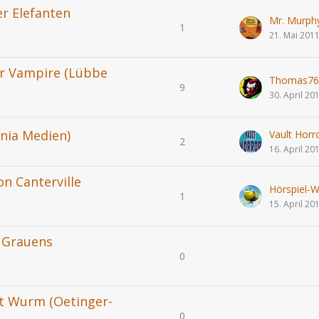
er Elefanten
Mr. Murph
1
21. Mai 201
der Vampire (Lübbe
Thomas76
9
30. April 20
ania Medien)
Vault Horr
2
16. April 20
on Canterville
Hörspiel-Wi
1
15. April 20
s Grauens
0
it Wurm (Oetinger-
0