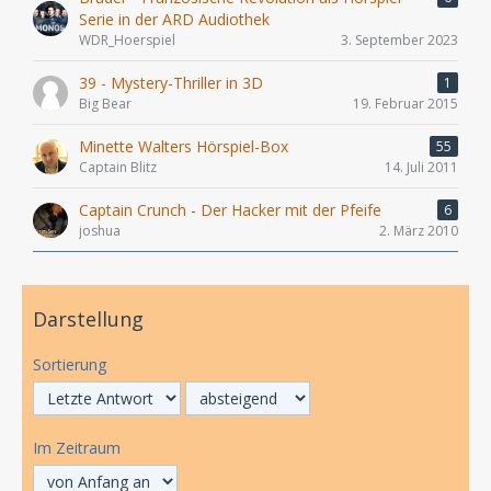
Serie in der ARD Audiothek
WDR_Hoerspiel
3. September 2023
39 - Mystery-Thriller in 3D
1
Big Bear
19. Februar 2015
Minette Walters Hörspiel-Box
55
Captain Blitz
14. Juli 2011
Captain Crunch - Der Hacker mit der Pfeife
6
joshua
2. März 2010
Darstellung
Sortierung
Im Zeitraum