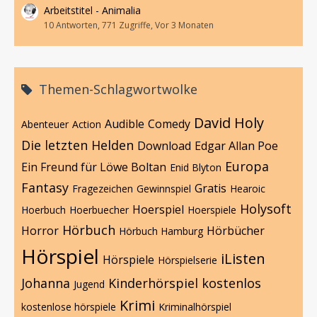
Arbeitstitel - Animalia
10 Antworten, 771 Zugriffe, Vor 3 Monaten
Themen-Schlagwortwolke
David Holy
Audible
Comedy
Abenteuer
Action
Die letzten Helden
Download
Edgar Allan Poe
Europa
Ein Freund für Löwe Boltan
Enid Blyton
Fantasy
Gratis
Fragezeichen
Gewinnspiel
Hearoic
Holysoft
Hoerspiel
Hoerbuch
Hoerbuecher
Hoerspiele
Hörbuch
Horror
Hörbücher
Hörbuch Hamburg
Hörspiel
iListen
Hörspiele
Hörspielserie
Johanna
Kinderhörspiel
kostenlos
Jugend
Krimi
kostenlose hörspiele
Kriminalhörspiel