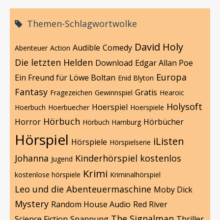
Themen-Schlagwortwolke
David Holy
Audible
Comedy
Abenteuer
Action
Die letzten Helden
Download
Edgar Allan Poe
Europa
Ein Freund für Löwe Boltan
Enid Blyton
Fantasy
Gratis
Fragezeichen
Gewinnspiel
Hearoic
Holysoft
Hoerspiel
Hoerbuch
Hoerbuecher
Hoerspiele
Hörbuch
Horror
Hörbücher
Hörbuch Hamburg
Hörspiel
iListen
Hörspiele
Hörspielserie
Johanna
Kinderhörspiel
kostenlos
Jugend
Krimi
kostenlose hörspiele
Kriminalhörspiel
Leo und die Abenteuermaschine
Moby Dick
Mystery
Random House Audio
Red River
The Signalman
Science Fiction
Spannung
Thriller