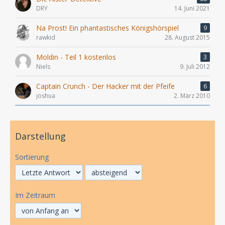
DRY
14. Juni 2021
Na Prost! Ein phantastisches Königshörspiel
9
rawkid
28. August 2015
Moldin - Teil 1 kostenlos
3
Niels
9. Juli 2012
Captain Crunch - Der Hacker mit der Pfeife
6
joshua
2. März 2010
Darstellung
Sortierung
Im Zeitraum