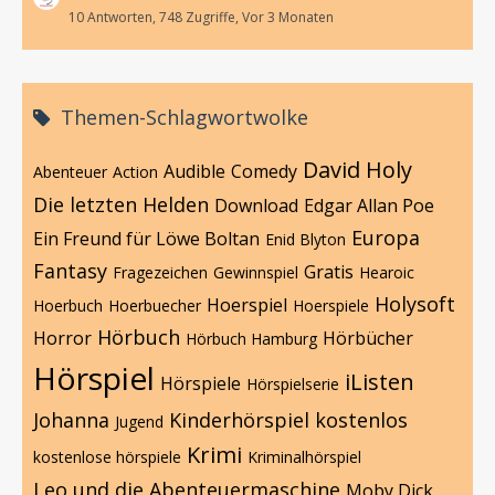
10 Antworten, 748 Zugriffe, Vor 3 Monaten
Themen-Schlagwortwolke
David Holy
Audible
Comedy
Abenteuer
Action
Die letzten Helden
Download
Edgar Allan Poe
Europa
Ein Freund für Löwe Boltan
Enid Blyton
Fantasy
Gratis
Fragezeichen
Gewinnspiel
Hearoic
Holysoft
Hoerspiel
Hoerbuch
Hoerbuecher
Hoerspiele
Hörbuch
Horror
Hörbücher
Hörbuch Hamburg
Hörspiel
iListen
Hörspiele
Hörspielserie
Johanna
Kinderhörspiel
kostenlos
Jugend
Krimi
kostenlose hörspiele
Kriminalhörspiel
Leo und die Abenteuermaschine
Moby Dick